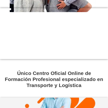
Abierta matrícula curso 26-27
+30
Años
+200.000
Alumnos Formados
+5.000
Empresas