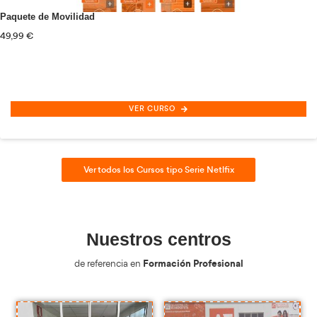
Inspección/Régimen Sancionador Transporte Carretera
165,00
€
VER CURSO
Ver todos los Cursos Online