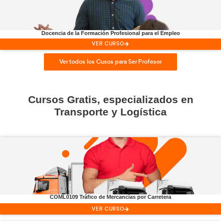
Hazte
profesor
y enseña a o
conductores
lo que has apre
Profesor de
Autoescuela
VER CURSO