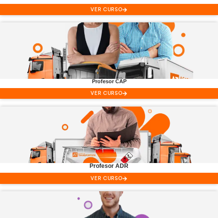
Carnet C
Camión
VER CURSO
Carretillas
Elevadoras
VER CURSO
Ver todos los Cusos de Conductor Profesiona