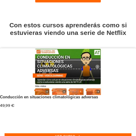
Tacógrafo Digital
165,00
€
VER CURSO