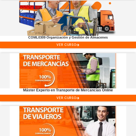
Profesor
CAP
VER CURSO
Profesor
ADR
VER CURSO