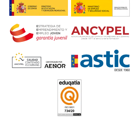
Más de 100.000 alumnos ya se han formado con AT 
transportista ¿Quieres saber qué opinan?
❝
Quiero agradecer la excelente formación de los viern
participantes entendieron el mensaje, y comprendie
importante de emplear correctamente cada selector d
Nos gustó mucho la forma de conectar con cada trab
convencido que desde hoy, serán más conscientes de
importante que es actuar de forma profesional. Fue 
mejores formaciones en la que hemos participado. 
gracias por todo.
Máximo de Transportes Vallejo Iglesias
Alumno del Curso de Tacografo in Company