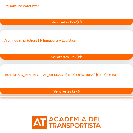
PREGUNTAS DE TEST DE EXAMEN
Aquí encontrarás qué preguntas difíciles o dudosas en los tes
ayudarán a prepararte mejor los exámenes de permiso de con
PÍLDORAS DE CONTENIDO FORMATIVO
Tu lugar donde poder obtener píldoras formativas y consejos a
para conductores, con la intención de mejorar su conocimien
transporte, logística y seguridad vial.
NORMATIVA REVISADA EN TRANSPORTE
En nuestro canal de TV de Academia del Transportista podrás
actualizado ante los nuevos cambios en la normativa de trans
ACADEMIA DEL TRANSPORTISTA TV