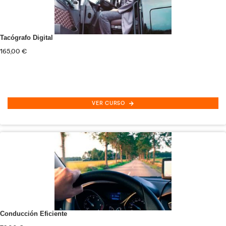
COML0109
Tráfico de Mercancías
por Carreter
VER CURSO
COML0309 Organización
y Gestión de Almacen
VER CURSO