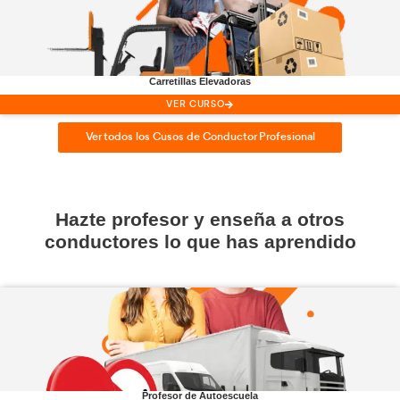
Renovación
CAP
VER CURSO
Obtención
ADR
VER CURSO