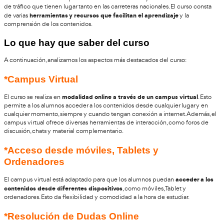
protocolos previstos para afrontar accidentes de tráfico e
vean implicados autocares y autobuses. Es un curso nece
saber cómo reaccionar y cómo actuar en los accidentes d
tienen lugar tanto en las carreteras nacionales. El curso e
20 horas y se realiza en la modalidad online. Se estudia
relacionados con la normativa nacional y con las pautas
en caso de accidente y sobre los heridos.
¿Qué aprenderás en este cur
Durante el curso "Protocolo de Actuación para Conductores a
Accidente de Tráfico", los alumnos aprenderán a actuar confor
protocolos previstos para afrontar accidentes de tráfico
en
implicados autocares y autobuses.
Este curso es necesario para saber cómo reaccionar y actuar e
de tráfico que tienen lugar tanto en las carreteras nacionales. 
herramientas y recursos que facilitan el aprendiza
de varias