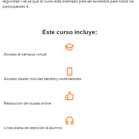
ordenadores. Esto da flexibilidad y comodidad a la hora de est
*Resolución de Dudas Online
contar con un serv
A lo largo del curso, los aspirantes pueden
resolución de dudas online
. Este servicio permite aclarar cua
consulta que surja durante el estudio de los contenidos.
*Línea Diaria de Atención al Alumno
Además del servicio de resolución de dudas online, el curso 
diaria de atención al alumno
. Esto significa que los alumnos
comunicarse con el equipo docente de forma directa y perso
obtener orientación y guía durante el curso.
*Certificación
diploma de Prot
Al finalizar el curso, los alumnos recibirán un
actuación para conductores ante un accidente de tráfico.