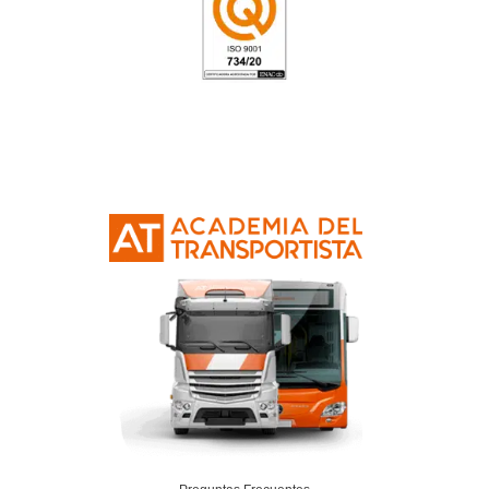
Primeros auxilios
: Se ofrecen conocimientos básicos sobre pr
cómo actuar de forma adecuada para prestar ayuda a los heri
accidente.
Comunicación y atención al herido:
Se enseñan técnicas de
cómo brindar una atención adecuada a los heridos, tanto en el
accidente como durante su traslado a centros médicos.
Prevención de accidentes:
Se abordan estrategias de preve
accidentes, haciendo hincapié en la importancia de la condu
responsable y el cumplimiento de las normas de tráfico.
¿Cómo se estructura el curso?
El curso se estructura en diferentes módulos que abarcan des
conceptos básicos sobre los accidentes de tráfico hasta la ac
situaciones de mayor complejidad. Algunos de los temas que s
la evaluación de la escena del accidente, la 
curso incluyen
estabilización de las víctimas, el manejo de heridas y fractu