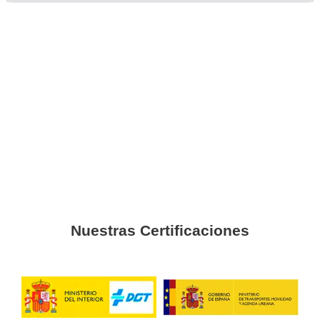
transportista en Orihuela
Pedro
Es un curso que puede hacer cualquiera, tenga o no exper
sector.
Andrea
He tenido la suerte de probar un examen complicado a la 
gracias a esta preparación.
Jaime
Pude dedicarme a lo que deseo de la mano de una forma
ha convertido en la mejor opción.
Ricardo