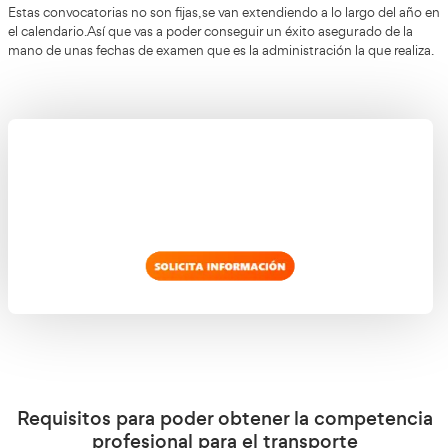
Así es cómo conseguirás obtener el título
transportista
Estudiar cómodamente desde casa es posible de la mano 
transportista con el que podrás hacerte con una formaci
abierto los 7 días de la semana, las 24 horas del día, pue
hacerte con el título que deseas.
Aprobando primero un examen tipo test de 200 preguntas
deberás responder un total de 100 bien como mínimo.
Después te espera un tipo práctico con 4 casos de los cu
responder correctamente un mínimo.
En total deberás tener un mínimo de un 60% aprobado p
Orihuela.
obtener el título de transportista en