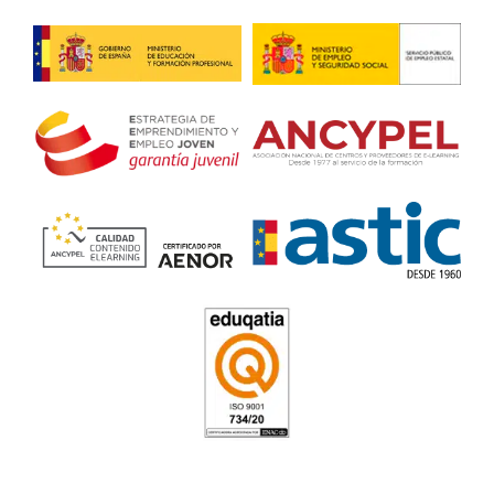
Es el momento de conseguir emprender una carrera profe
adecuada de la mano de estos expertos.
Título de Transportista en O
4.7
/
5
130
votos
Respondemos tus dudas