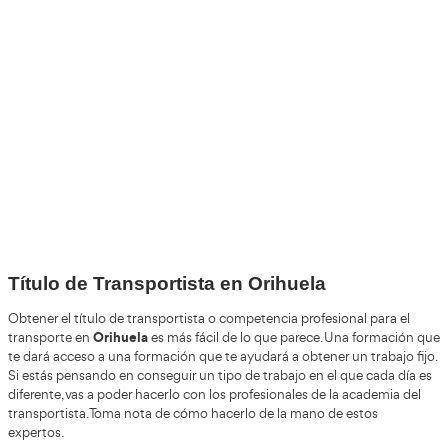
Por favor espere a la comprobación ...
+30
Años
+200.000
Alumnos Formados
+85%