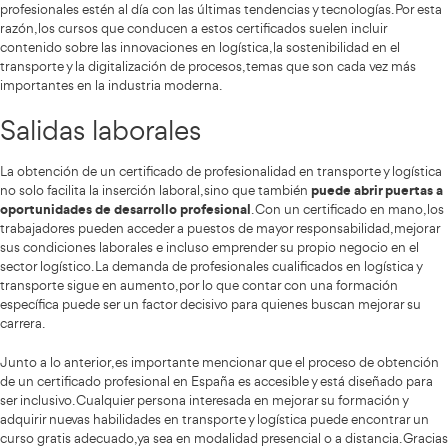
la formación contin
En el dinámico mundo laboral actual,
especialización son elementos esenciales para destaca
sector.
En España, el ámbito del Transporte y la Logística
ido teniendo una relevancia significativa, convirtiéndose en
fundamental para el desarrollo económico del país.
En esta temática que analizamos, los certificados profesio
siendo considerados como herramientas clave para la capa
trabajadores y la mejora de su empleabilidad. Para ello exis
muy interesantes para cualquiera que quiera progresar en 
formaciones.
Certificados de profesional
títulos oficiales 
Los certificados de profesionalidad son
competencias profesionales necesarias
para desarrollar
laboral específica. Estos certificados son reconocidos a niv
están regulados por el Servicio Público de Empleo Estatal