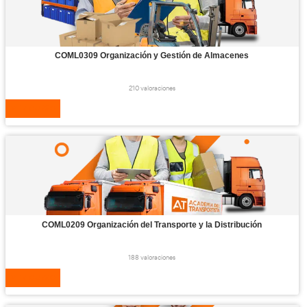
COML0111 Tráfico de
Viajeros por Carretera
260 valoraciones
VER CURSO
COML0309 Organización
y Gestión de Almace
210 valoraciones