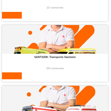
198 valoraciones
VER CURSO
COML0110 Actividades
Auxiliares De Almacén
196 valoraciones
VER CURSO