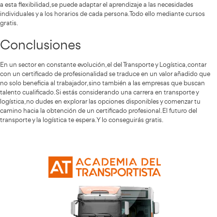
En el sector de t
colaboración con diversas instituciones.
logística
, existen múltiples certificados profesionales gra
áreas como la gestión de la cadena de suministro, la logíst
almacenamiento, el transporte de mercancías, entre otros
estos certificados no solo mejora el currículum, sino que 
proporciona un conocimiento profundo sobre las normativ
procedimientos del sector.
Una de las ventajas más destacadas de los certificados pro
disponibilidad de cursos gratis
España es la
que permiten
interesados acceder a una formación de calidad sin coste a
de diversas plataformas, tanto públicas como privadas, se 
que preparan a los alumnos para obtener estos certificados
especialmente importante en un momento en que la for
representar un coste significativo para muchas personas. L
de profesionalidad que se van a obtener merecerán la pena
realizado.