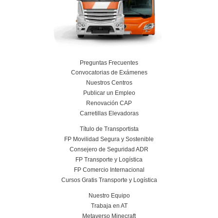
poder acceder a cursos gratuitos
Al
, se fomenta la inclus
una oportunidad a aquellos que podrían verse limitados p
económicas. Nuestros cursos incluyen módulos teóricos y 
los alumnos pueden adquirir conocimientos sobre la gestió
logística, el uso de herramientas tecnológicas, la normativa
transporte y aspectos relacionados con la seguridad.
certificados profesiona
Otro aspecto relevante es que los
obtienen con nuestros cursos de
Transporte y Logística
actualizados de manera regular para adaptarse a las nuev
mercado. En un sector en constante evolución, es esencial 
profesionales estén al día con las últimas tendencias y tecn
razón, los cursos que conducen a estos certificados suelen 
contenido sobre las innovaciones en logística, la sostenibil
transporte y la digitalización de procesos, temas que son 
importantes en la industria moderna.
Salidas laborales