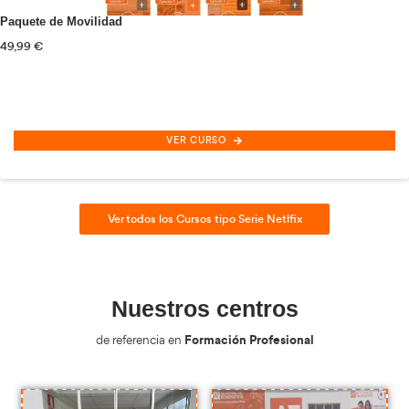
Inspección/Régimen Sancionador Transporte Carretera
165,00
€
VER CURSO
Ver todos los Cursos Online