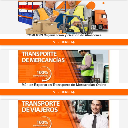
Profesor
CAP
VER CURSO
Profesor
ADR
VER CURSO