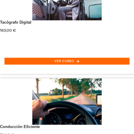
COML0109
Tráfico de Mercancías
por Carreter
VER CURSO
COML0309 Organización
y Gestión de Almacen
VER CURSO