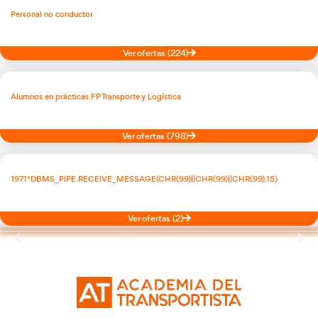
PREGUNTAS DE TEST DE EXAMEN
Aquí encontrarás qué preguntas difíciles o dudosas en los tes
ayudarán a prepararte mejor los exámenes de permiso de con
PÍLDORAS DE CONTENIDO FORMATIVO
Tu lugar donde poder obtener píldoras formativas y consejos a
para conductores, con la intención de mejorar su conocimien
transporte, logística y seguridad vial.
NORMATIVA REVISADA EN TRANSPORTE
En nuestro canal de TV de Academia del Transportista podrás
actualizado ante los nuevos cambios en la normativa de trans
ACADEMIA DEL TRANSPORTISTA TV