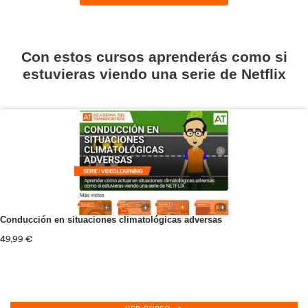
Tacógrafo Digital
165,00
€
VER CURSO