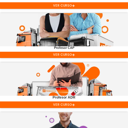
Carnet C
Camión
VER CURSO
Carretillas
Elevadoras
VER CURSO
Ver todos los Cusos de Conductor Profesiona