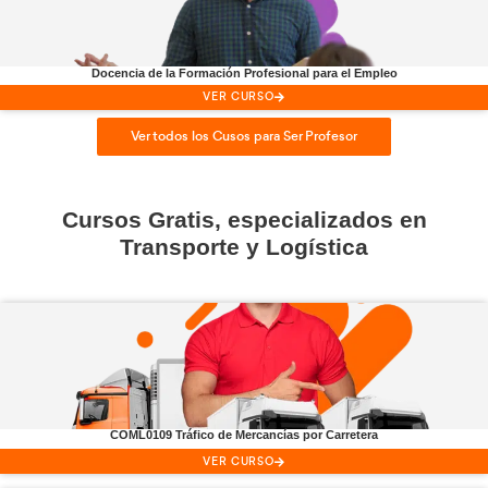
Hazte
profesor
y enseña a o
conductores
lo que has apre
Profesor de
Autoescuela
VER CURSO