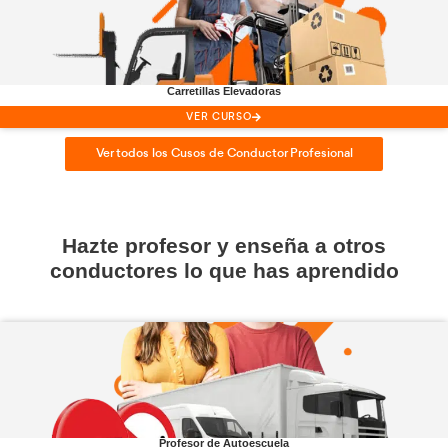
Renovación
CAP
VER CURSO
Obtención
ADR
VER CURSO