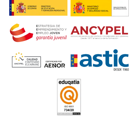
Más de 100.000 alumnos ya se han formado con AT 
transportista ¿Quieres saber qué opinan?
❝
Quiero agradecer la excelente formación de los viern
participantes entendieron el mensaje, y comprendie
importante de emplear correctamente cada selector d
Nos gustó mucho la forma de conectar con cada trab
convencido que desde hoy, serán más conscientes de
importante que es actuar de forma profesional. Fue 
mejores formaciones en la que hemos participado. 
gracias por todo.
Máximo de Transportes Vallejo Iglesias
Alumno del Curso de Tacografo in Company