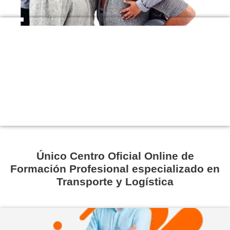
Abierta matrícula curso 26-27
+30
Años
+200.000
Alumnos Formados
+5.000
Empresas