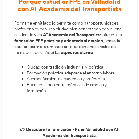
la cualificación práctica y la mejora de la empleabil
ciudad cuenta con una sólida tradición industrial, l
de servicios, favoreciendo un entorno adecuado p
formarse y acceder a nuevas oportunidades laboral
La metodología formativa apuesta por el aprendiza
aplicado, el seguimiento cercano del alumnado y la
adaptación a las necesidades del tejido empresarial
Por qué estudiar FPE en Valla
con AT Academia del Transpor
Formarte en Valladolid permite combinar oportun
profesionales con una ciudad bien conectada y c
AT Academia del Transportista
calidad de vida.
of
formación FPE práctica y orientada al empleo
, 