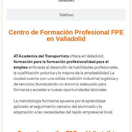
Dirección
P.º Arco de Ladrillo, 88, 2º Planta,
47008
Valladolid
Teléfono
Centro de Formación Profesio
en Valladolid
AT Academia del Transportista
ofrece en Valladolid
formación para la formación profesionalidad par
empleo
enfocada al desarrollo de habilidades prof