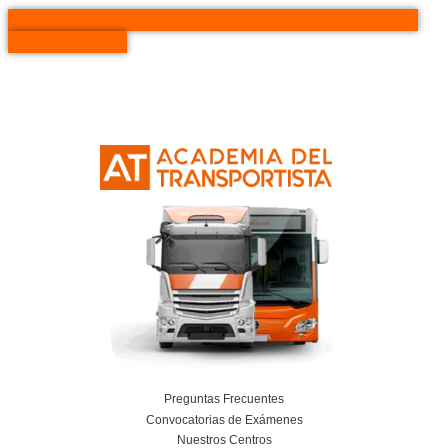
Solicita información y empieza tu FP en Ma
👉
AT Academia del Transportista.
Preguntas frecuentes – FP
Madrid
¿La formación es oficial?
Sí, la FP impartida es oficial y permite tanto la in
laboral como la continuidad de estudios
¿Incluye prácticas en empresa?
Sí, la formación incorpora prácticas profesional
facilitar el acceso al mercado laboral.