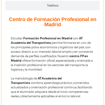
Dirección
C/ Porto Colon, 6
28924
Alcorcón, Madrid
Teléfono
Centro de Formación Profesio
Madrid
Formación Profesional en Madrid
A
Estudiar
con
Academia del Transportista
permite formarse en
los principales polos económicos y logísticos del p
acceso directo a un mercado laboral amplio y en 
centro 
demanda de perfiles cualificados. Nuestro