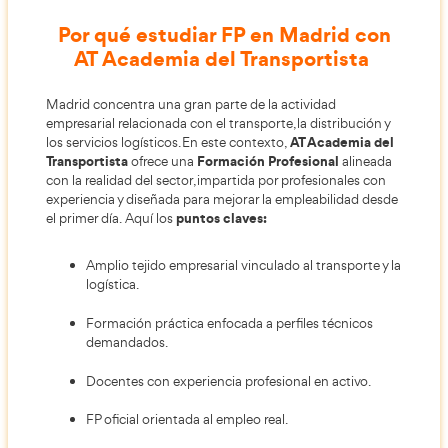
Madrid
ofrece formación oficial, especializada y or
la inserción profesional en los sectores del transpor
logística y la movilidad.
AT Academia del
La metodología de
Transportista
combina aprendizaje práctico, cont
actualizados y orientación profesional continua, fa
que el alumnado adquiera desde el inicio compete
reales y directamente aplicables al entorno laboral
Por qué estudiar FP en Madri
AT Academia del Transporti
Madrid concentra una gran parte de la actividad
empresarial relacionada con el transporte, la distri
AT Acade
los servicios logísticos. En este contexto,