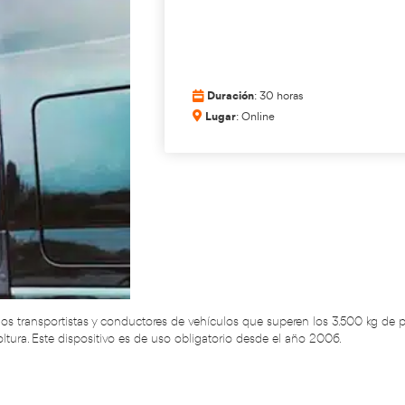
Val
for
Du
Lu