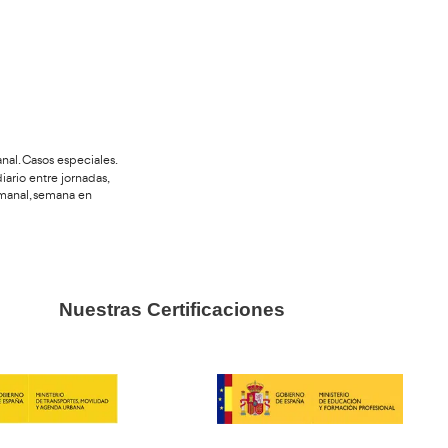
ntrol.
del tacógrafo digital.
aparecen en pantalla.
l servicio.