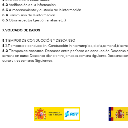
1. ASPECTOS LEGALES Y REGIMEN SANCIONADOR
1.1
. Información básica de la legislación actual.
1.2
. Normativa social relativa a conductores y el aparato de co
1.3
. Legislación social europea: Jornada de trabajo, funciones 
1.4
. Régimen sancionador y sanciones más frecuentes.
2. PICTOGRAMAS
2.1
. Definición de pictograma.
2.2
. Pictogramas básicos y específicos.
2.3
. Combinaciones de pictogramas, otras informaciones que 
3. TACÓGRAFO
3.1
. Concepto.
3.2
. Instalación.
3.3
. Funcionamiento: La hoja de registro.
3.4
. El disco diagrama.
3.5
. Pautas de actuación ante el cambio de vehículo durante e
3.6
. Actuaciones en caso de avería.
3.7
. Hechos sancionables.