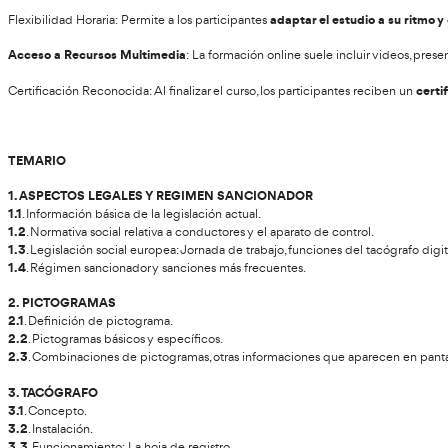
Línea diaria de atención al alumno
Diploma de Tacógrafo Digital
Contenido
¿Qué es un Tacógrafo Digital?
El tacógrafo digital es un dispositivo que se instala en los v
los tacóg
tacógrafos analógicos, que utilizan discos de papel,
Entre los datos que registra se encuentran:
Tiempo de conducción
: Horas y minutos que el conduc
Tiempos de descanso
: Periodos en los que el conduc
Velocidad
: Información sobre la velocidad a la que ha 