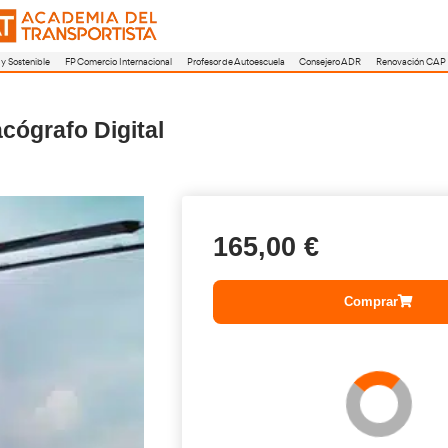
a
FP Movilidad Segura y Sostenible
FP Comercio Internacional
Profesor de A
Tacógrafo Digital
16