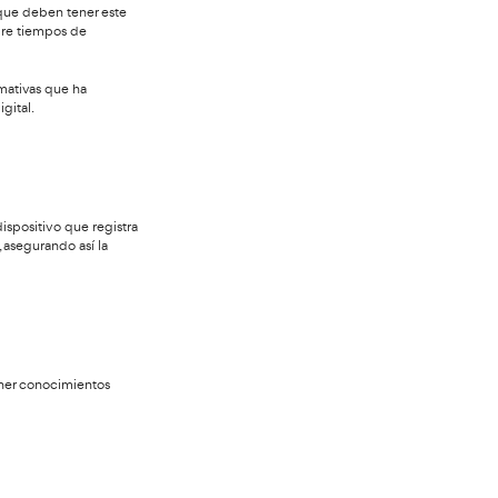
culos que superen los 3.500 kg de peso o que transporten
rio desde el año 2006.
ductores profesionales de vehículos que deben tener este
o el conocimiento de la normativa sobre tiempos de
miliaricen con las modificaciones normativas que ha
aracterísticas del nuevo tacógrafo digital.