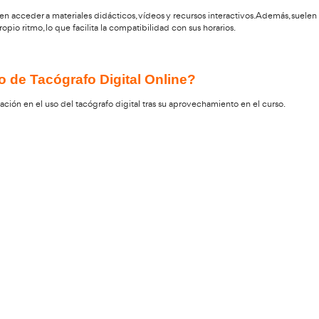
al y por qué es necesario?
ue permite a los conductores de vehículos profesionales aprender
 curso es necesario para cumplir con la normativa europea sob
ibirse en el Curso de Tacógrafo Digit
 tener al menos 18 años y poseer un permiso de conducir de la 
a principiantes y se imparte de manera accesible.
fo Digital Online?
os estudiantes pueden acceder a materiales didácticos, vídeos y 
en avanzar a su propio ritmo, lo que facilita la compatibilidad c