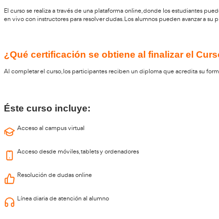
¿Qué es el Curso de Tacógrafo Digit
El Curso de Tacógrafo Digital es una formación especializada q
la actividad del conductor y los tiempos de conducción. Este
seguridad vial y el bienestar de los conductores.
¿Cuáles son los requisitos para inscr
Generalmente, los requisitos para inscribirse en el curso son
previos sobre el tacógrafo, ya que el curso está diseñado par
¿Cómo se realiza el Curso de Tacógra
El curso se realiza a través de una plataforma online, donde l
en vivo con instructores para resolver dudas. Los alumnos pued