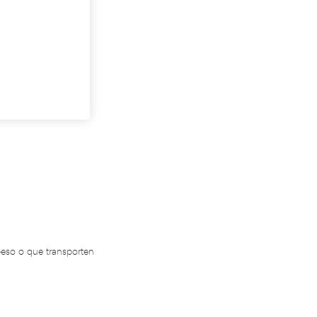
idando los datos para que se pueda procesar el
mulario. Por favor espere a la comprobación ...
ración
: 30 horas
gar
: Online