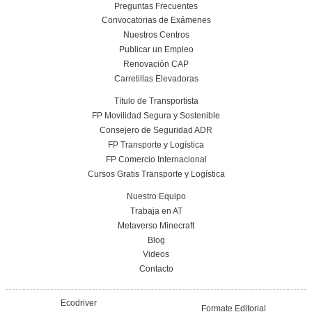
¿Qué es el certificado SSC_C_017_5B?
¿Cuándo entra en vigor el certificado
SSC_C_017_5B?
Si ya poseo el SSCE0110, ¿debo volver a
¿Por qué se implanta este nuevo Certifica
Profesional SSC_C_017_5B?
¿Cuál es la duración total del Certificado 
SSC_C_017_5B?