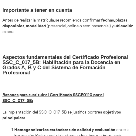
Actual:
SSC_C_017_5B: Habilitación para la Docencia 
C del Sistema de Formación Profesional.
SSC:
Familia profesional de Servicios Socioculturale
Comunidad.
C:
Indica certificado profesional.
017:
Código identificativo del estándar o unidad 
5B:
Nivel 5 del Marco Español de Cualificaciones (
Certificado de Profesionalidad de nivel 3).
La regulación del SSC_C_017_5B Certificado 
en Habilitación para la Docencia en Grados A
Sistema de Formación Profesiona
SSC_C_017_5B
SSCE0110:
El
sustituye al anterior Certificado
formación profesional para el empleo
, lo que implica una ac
profunda de los requisitos de impartición para adecuarse al
Formación Profesional regulado por: