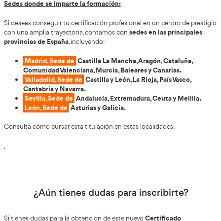
017:
Código identificativo del estándar o unid
competencia.
5B:
Nivel 5 del Marco Español de Cualificacion
a un Certificado de Profesionalidad de nivel 3).
Incremento en la duración:
SSCE0110:
380 horas.
SSC_C_017_5B:
510 horas, debido a la ampliació
Ampliación del número de módulos profesionales:
SSCE0110:
5 módulos (MF1442_3, MF1443_3, MF
MF1445_3, MF1446_3).
SSC_C_017_5B:
8 módulos (MP1705, MP1706, MP
MP1784, MP1785, MP1786, MP1782).
Naturaleza dual del certificado: