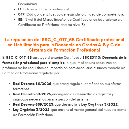
RD del certificado pro
De acuerdo con el contenido del
SSC_C_017_5B
,
“los certificados profesionales tendrán 
incluirán un período de formación en empresa, cuya du
dependerá de si se realiza en régimen general o intensivo
desarrollará un conjunto de actividades destinadas a co
ampliar los resultados de aprendizaje previstos en el curr
Horas del certificado SSC_C_017_
510 horas
Se trata de un curso de
para habilitar para la Doce
B y C del Sistema de Formación Profesional.
Código del certificado SSC_C_017