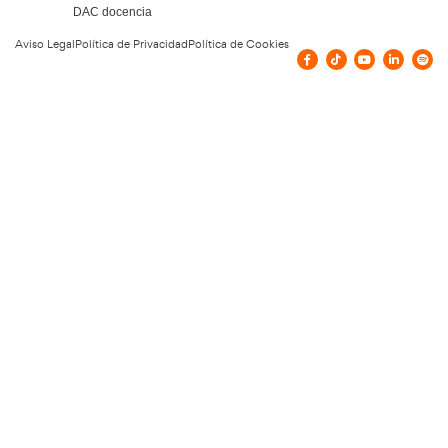
¿Qué Módulos Profesionales incluye el Ce
Profesional SSC_C_017_5B?
¿Cuáles son los requisitos de acceso al Ce
Profesional SSC_C_017_5B?