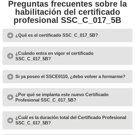
MP1783 (60 h):
Evaluación del proceso de enseña
en los Grados A, B y C del Sistema de Formación Pr
MP1784 (90 h):
Procesos para impartir acciones f
Grados A, B y C del Sistema de Formación Profesio
MP1785 (60 h):
Acción tutorial de los Grados A, B 
de Formación Profesional.
MP1786 (30 h):
Competencia digital para la práct
MP1782 (30 h):
Prevención de riesgos laborales.
Centros disponibles para realizar el certif
SSC_C_017_5B
Nuestros centros ofrecen esta formación en múltiples 
Madrid, Cataluña, Aragón, Castilla-La Manc
autónomas:
León, Comunidad Valenciana, Murcia, Baleares, Canarias
Navarra, La Rioja, Cantabria, Andalucía, Extremadura, C