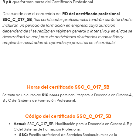
Información relevante para el SSC_
Certificado profesional en Habilitació
Docencia en Grados A, B y C del Sis
Formación Profesional
12 de febrero de 2026
Real Decre
El
se dio a conocer el
11 de febrero
Certificado p
, mediante el cual se regula el
Habilitación para la docencia en los grados A, B y C de
Formación Profesional
, dentro de la familia profesional 
Socioculturales y a la Comunidad
. Esta norma define el
correspondiente y concreta las ofertas formativas asocia
B y A
que forman parte del Certificado Profesional.