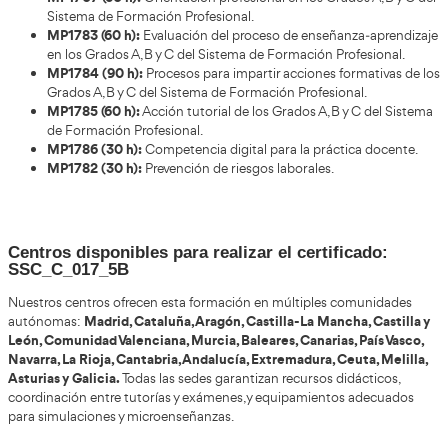
Planificar las prácticas de acuerdo con el program
Coordinar criterios de evaluación entre los tutores 
tutores de empresa.
Cambios principales del SSC_C_017_5B re
SSCE0110
Código y denominación:
Anterior:
SSCE0110: Docencia de la formación pro
el empleo.
Actual:
SSC_C_017_5B: Habilitación para la Doce
A, B y C del Sistema de Formación Profesional.
SSC:
Familia profesional de Servicios Sociocultu
Comunidad.
C:
Indica certificado profesional.