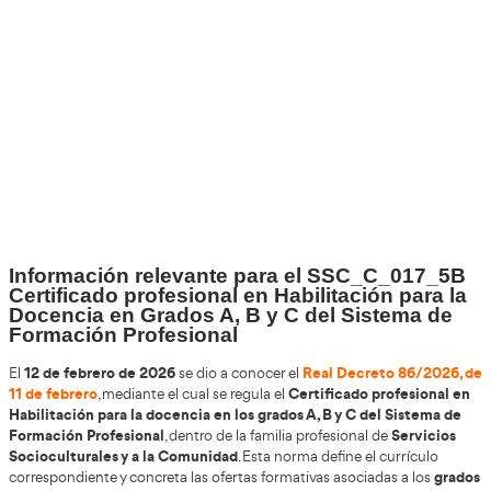
+30
Años
+200.000
Alumnos Formados
100%
Inserción Laboral