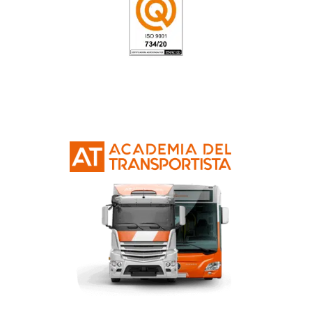
profesional en Habilitación pa
Docencia en Grados A, B y C 
Sistema de Formación Profes
4.8
/
5
210
votos
Preguntas frecuentes so
habilitación del certif
profesional SSC_C_01