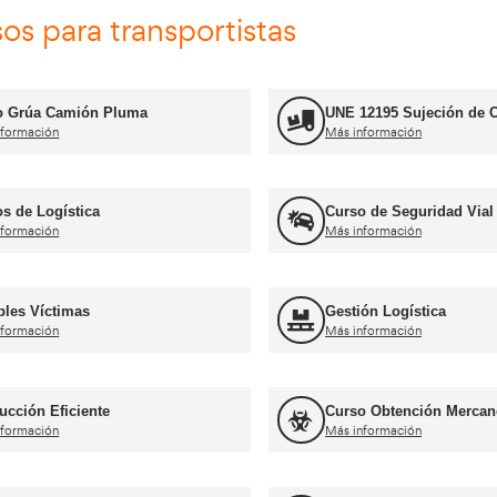
Jefe de Almacén
Más información
rnets de conducir profesiona
Curso obtención Carnet Tráiler C+E
Más información
Curso obtención Carnet Coche B
Más información