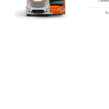
Vías de contacto
Avenida Reyes Católicos, no38, Burgos, E
formacion@grupodosmil.com
Confía en nuestros doce