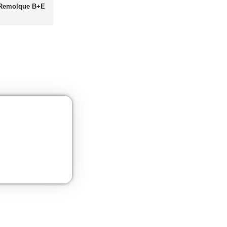
as
UNE 12195 Sujeción de Cargas y Estiba
Más información
Curso de Seguridad Vial Laboral
Más información
Gestión Logística