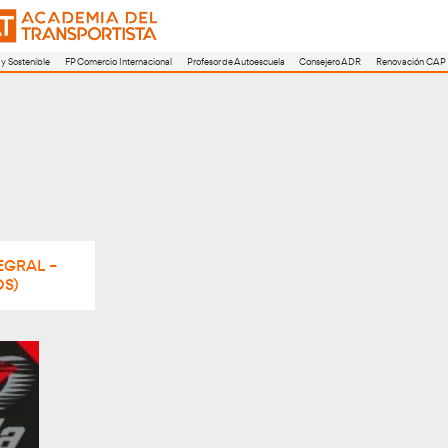
a
FP Movilidad Segura y Sostenible
FP Comercio Internacional
Profesor de A
MACION INTEGRAL –
YES CATÓLICOS)