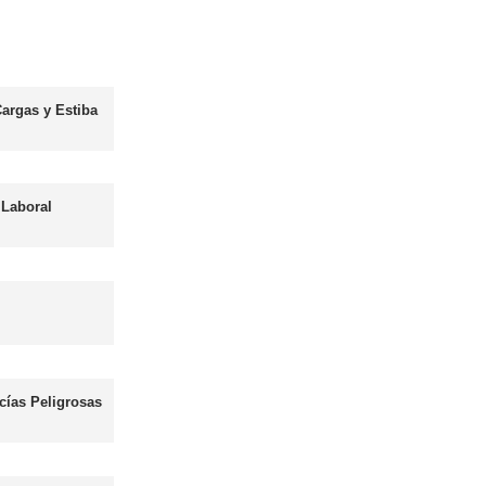
Asesor - Gestor de Movilidad
Más información
les
Curso obtención Carnet Autobús D
Más información
Curso obtención Carnet Moto A
Más información