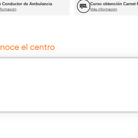
ros cursos para transportist
Curso Grúa Camión Pluma
Más información
Cursos de Logística
Más información
Múltiples Víctimas