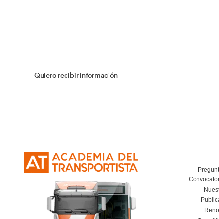
Más información
Flotas
Más información
Curso Obtención Título de Transportista
Más información