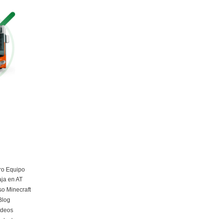
Más información
Curso Obtención Mercancías Peligrosas
Más información
Curso obtención Carnet Remolque B+E
Más información