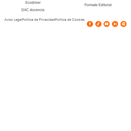
Vías de contacto
Huesca, España
info@academiadeltransportista.com
Confía en nuestros doce
y en nuestra experiencia