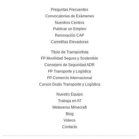
Curso obtención Carnet Remolque B+E
Más información
Conoce el centro