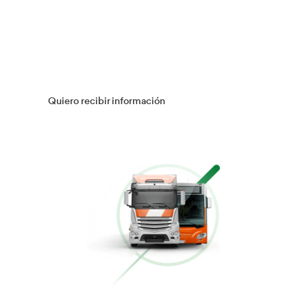
Múltiples Víctimas
Más información
Gestión Logística
Más información
Flotas
Más información
Conducción Eficiente
Más información