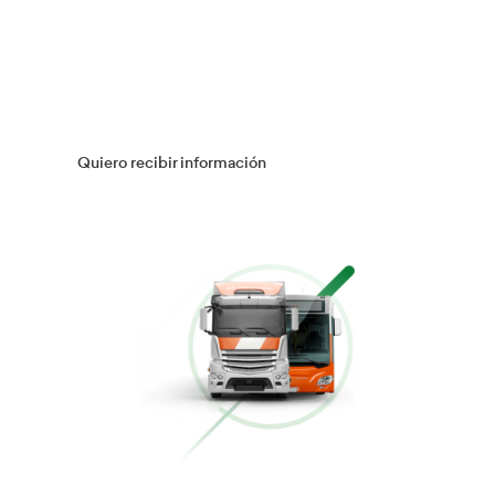
Múltiples Víctimas
Más información
Gestión Logística
Más información
Flotas
Más información
Conducción Eficiente
Más información