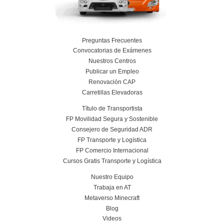
Más información
Curso obtención Carnet Remolque B+E
Más información
Conoce el centro