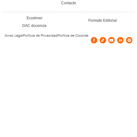
Vías de contacto
Carrer Federica Montseny, 1, Viladecavalls
639819641
ana_m_dominguez@hotmail.com
Confía en nuestros doce