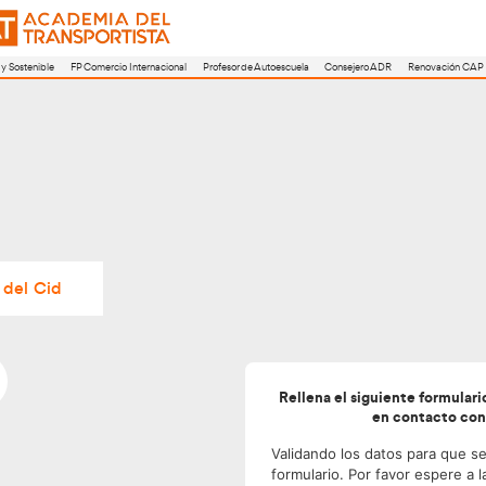
a
FP Movilidad Segura y Sostenible
FP Comercio Internacional
Profesor de A
– Monforte del Cid