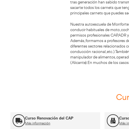
Informació
Centro de For
Alicante, ubi
Centro de Formaci
Este centro de fo
tras generación h
sacarte todos los
principales carne
Nuestra autoescu
conducir habituale
permisos profesi
Además, formamos