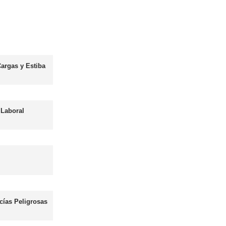
FORFOR ADR
Más información
Asesor - Gestor de Movilidad
Más información
les
Curso obtención Carnet Autobús D