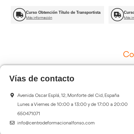
Más información
Recuperación Carnet Permiso por
puntos
Más información
Ot
Curso de Carretillas Elevadoras
Más información