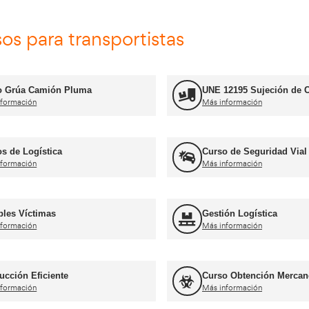
Formador CAP
Más información
Jefe de Almacén
Más información
rnets de conducir profesiona
Curso obtención Carnet Tráiler C+E