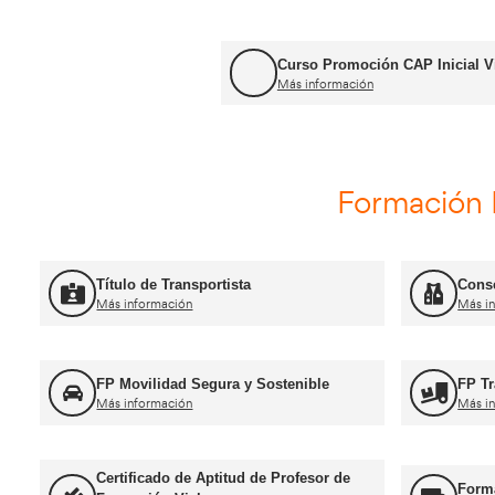
diferentes sector
conducción racion
manipulador de al
(Alicante). En mu
Curso Renovación del CAP
Más información