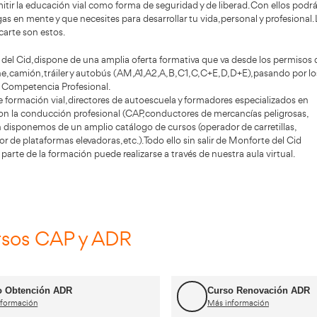
n del centro
mación Alfonso, es el centro de formación de cond
cado en Monforte del Cid.
ón Alfonso, se localiza en Monforte del Cid (Alicante).
rmación especializado en carnets de conducir y profesional
an sabido transmitir la educación vial como forma de segur
 carnets que tengas en mente y que necesites para desarrolla
ts que puedes sacarte son estos.
ela de Monforte del Cid, dispone de una amplia oferta for
s de moto, coche, camión, tráiler y autobús (AM, A1, A2, A, B,
onales CAP, ADR y Competencia Profesional.
 a profesores de formación vial, directores de autoescuel