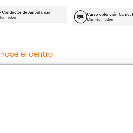
Más información
Curso obtención Carnet Coche B
Más información
ros cursos para transportist
Curso Grúa Camión Pluma
Más información