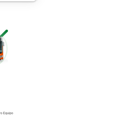
Curso de Seguridad Vial Laboral
Más información
Gestión Logística
Más información
Curso Obtención Mercancías Peligrosas
Más información
Curso obtención Carnet Remolque B+E
Más información