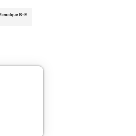
Más información
Curso obtención Carnet Moto A
Más información
as
UNE 12195 Sujeción de Cargas y Estiba
Más información