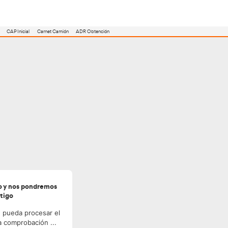
utoescuela
Consejero ADR
Renovación CAP
CAP Inicial
Carnet Camión