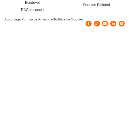
Vías de contacto
Rúa Maestro Taibo, 12, Bande, Ourense, Es
doradopuntos@hotmail.com
Confía en nuestros doce
y en nuestra experiencia