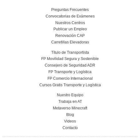
Curso obtención Carnet Remolque B+E
Más información
Conoce el centro