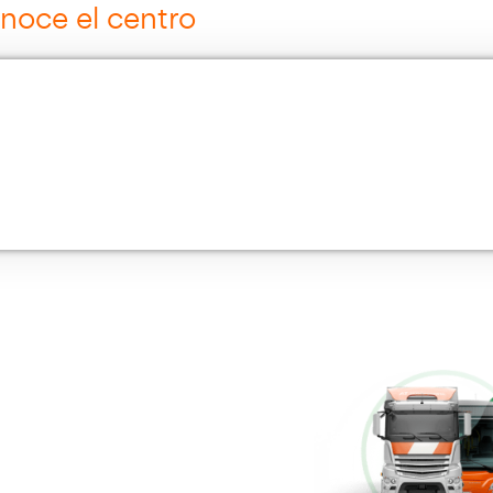
Curso Grúa Camión Pluma
Más información
Cursos de Logística
Más información
Múltiples Víctimas
Más información
Conducción Eficiente
Más información