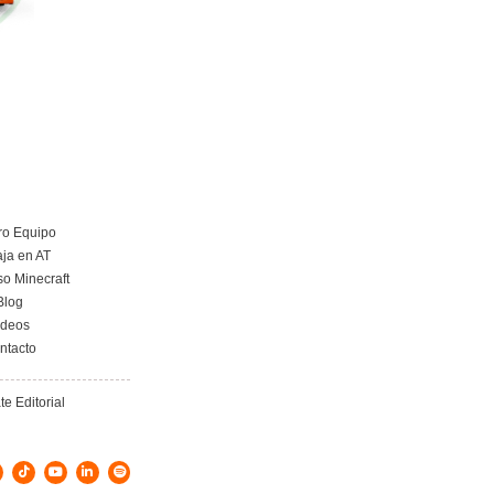
Curso obtención Carnet Remolque B+E
Más información