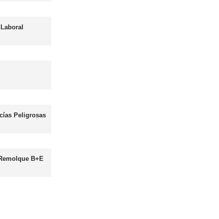
les
Curso obtención Carnet Autobús D
Más información
Curso obtención Carnet Moto A
Más información
as