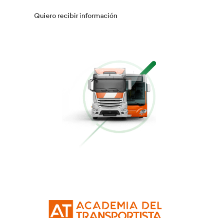
Gestión Logística
Más información
Flotas
Más información
Conducción Eficiente
Más información
Curso Obtención Mercancías Peligrosas
Más información