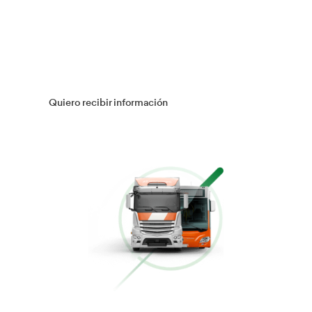
Múltiples Víctimas
Más información
Gestión Logística
Más información
Flotas
Más información
Conducción Eficiente
Más información