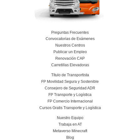
Más información
Curso obtención Carnet Remolque B+E
Más información
Conoce el centro