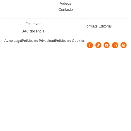
Vías de contacto
Avinguda del Marquès de Sant Morí, 200,
España
9:30 a 13:00 y 16:00 a 21:00
635 99 93 29
Confía en nuestros doce