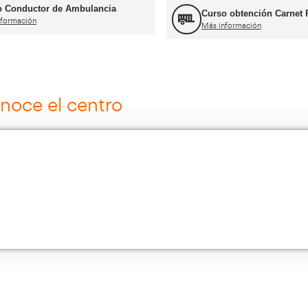
ros cursos para transportist
Curso Grúa Camión Pluma
Más información
Cursos de Logística
Más información
Múltiples Víctimas