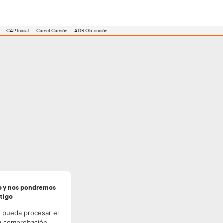
utoescuela
Consejero ADR
Renovación CAP
CAP Inicial
Carnet Camión