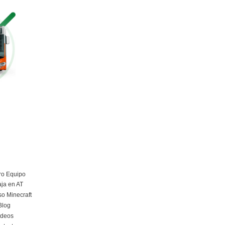
Más información
Curso Obtención Mercancías Peligrosas
Más información
Curso obtención Carnet Remolque B+E
Más información