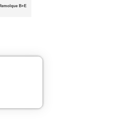
as
UNE 12195 Sujeción de Cargas y Estiba
Más información
Curso de Seguridad Vial Laboral
Más información
Gestión Logística