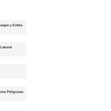
Asesor - Gestor de Movilidad
Más información
les
Curso obtención Carnet Autobús D
Más información
Curso obtención Carnet Moto A
Más información