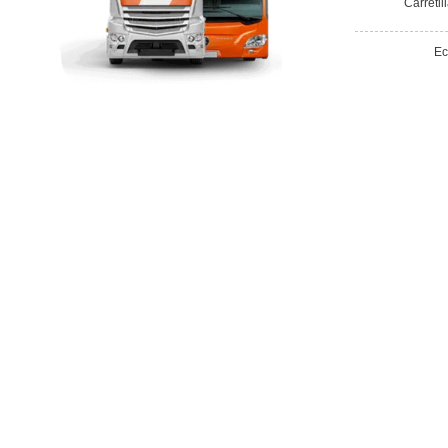
Vías de contacto
Calle de Buenos Aires, Jerez de la Fronter
autoescuelaloscedros@hotmail.com
Confía en nuestros doce