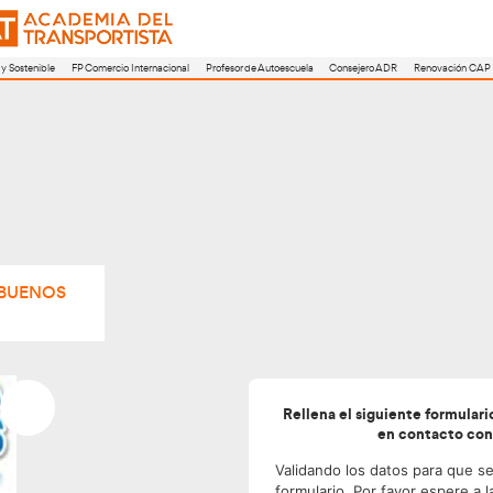
a
FP Movilidad Segura y Sostenible
FP Comercio Internacional
Profesor de A
ROS – AVDA BUENOS
ES