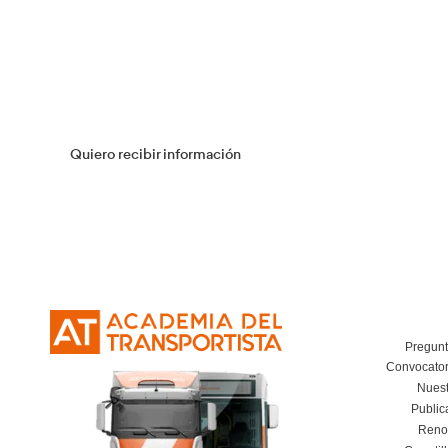
Más información
Flotas
Más información
Curso Obtención Título de Transportista
Más información