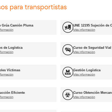
Jefe de Almacén
Más información
rnets de conducir profesiona
Curso obtención Carnet Tráiler C+E
Más información
Curso obtención Carnet Coche B
Más información