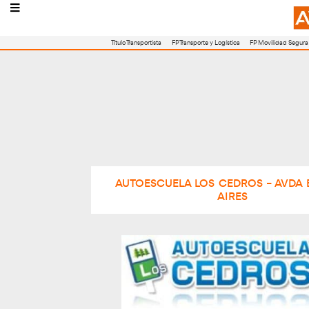
Título Transportista
FP Transporte y Logístic
AUTOESCUELA LOS CED
AIR