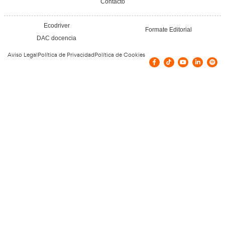
Vías de contacto
Avenida de Extremadura 21 - Bajo 10613
Navanconcejo
navaconcejo@grupoplacentina.com
Confía en nuestros doce
y en nuestra experiencia