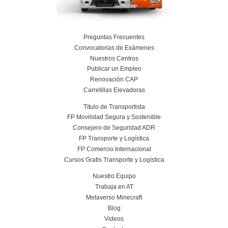
Más información
Curso obtención Carnet Remolque B+E
Más información
Conoce el centro