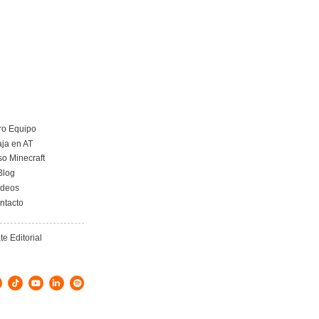
Curso obtención Carnet Remolque B+E
Más información