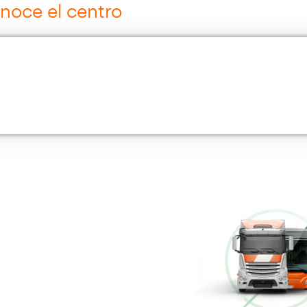
Curso Grúa Camión Pluma
Más información
Cursos de Logística
Más información
Múltiples Víctimas
Más información
Conducción Eficiente
Más información