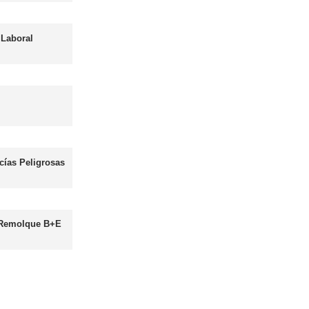
les
Curso obtención Carnet Autobús D
Más información
Curso obtención Carnet Moto A
Más información
as