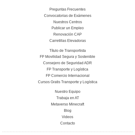
Curso obtención Carnet Remolque B+E
Más información
Conoce el centro