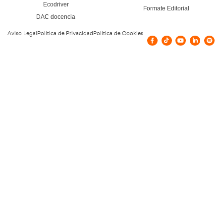
Vías de contacto
Carrer de Bellavista, 7, Petra, España
administracion@autoescuelaribas.es
Confía en nuestros doce
y en nuestra experiencia