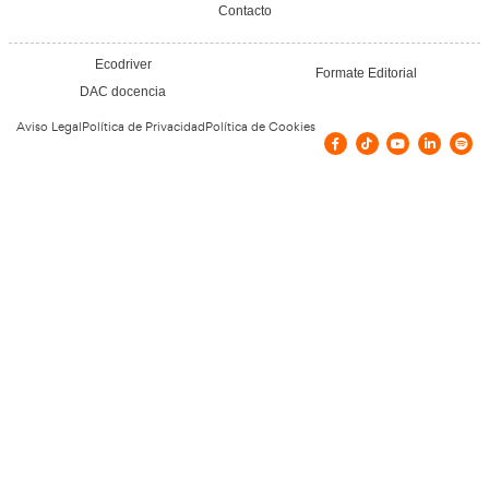
Vías de contacto
Calle Congreso, 15, Menasalbas, España
610571197
m.luisamar@hotmail.es
Confía en nuestros doce