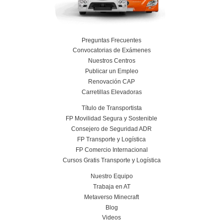
Más información
Curso obtención Carnet Remolque B+E
Más información
Conoce el centro