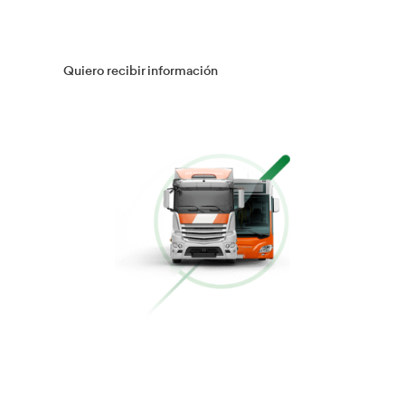
Gestión Logística
Más información
Flotas
Más información
Conducción Eficiente
Más información
Curso Obtención Mercancías Peligrosas
Más información