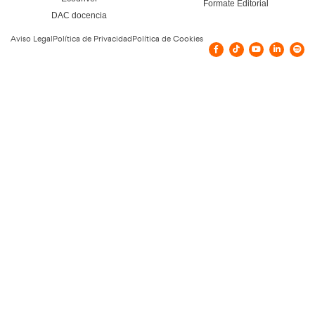
Vías de contacto
Calle del Congosto, 8, 28031 Madrid, Esp
Confía en nuestros doce
y en nuestra experiencia