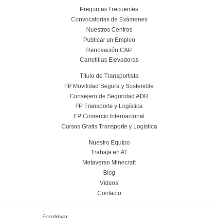
Más información
Curso obtención Carnet Remolque B+E
Más información
Conoce el centro