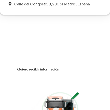
Transporte Sanitario
Más información
Múltiples Víctimas
Más información
Gestión Logística
Más información
Flotas
Más información