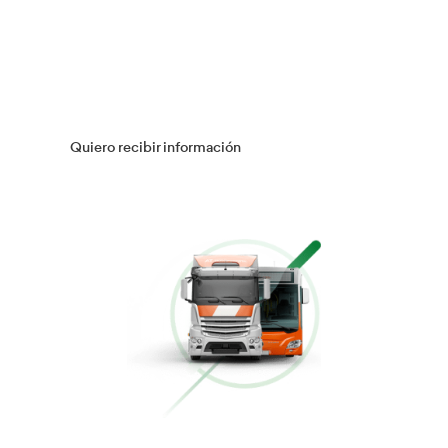
Múltiples Víctimas
Más información
Gestión Logística
Más información
Flotas
Más información
Conducción Eficiente
Más información