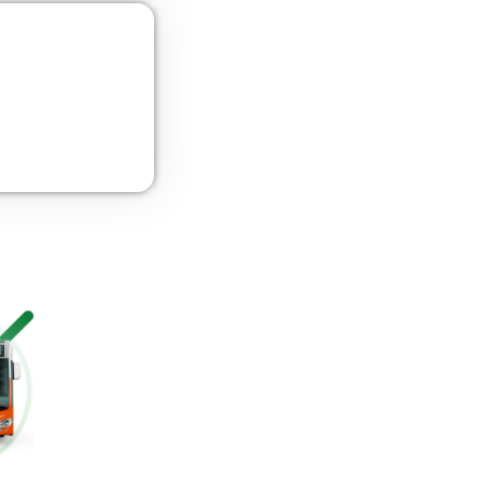
as
UNE 12195 Sujeción de Cargas y Estiba
Más información
Curso de Seguridad Vial Laboral
Más información
Gestión Logística
Más información
Curso Obtención Mercancías Peligrosas