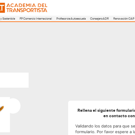
a
FP Movilidad Segura y Sostenible
FP Comercio Internacional
Profesor de A
ón 2