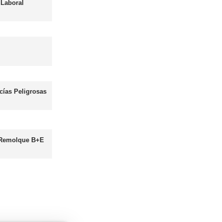
les
Curso obtención Carnet Autobús D
Más información
Curso obtención Carnet Moto A
Más información