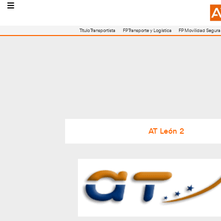
Título Transportista
FP Transporte y Logístic
AT Le