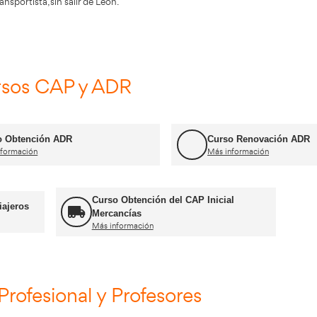
n del centro
 líder en la formación de conductores profesionale
ca en la localidad de León.
en la formación de conductores de León que desean obtene
iler o autobús (A, B, C, C+E, D).
nductor profesional, puedes obtener los permisos del CAP i
 y el Título de Transportista, sin salir de León.
Cursos CAP y ADR