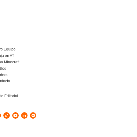
Más información
Curso obtención Carnet Remolque B+E
Más información