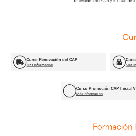
Informació
AT León 2, es
AT León 2, se ubi
AT León destaca 
coche, camión, trá
Además si eres co
renovación del ADR