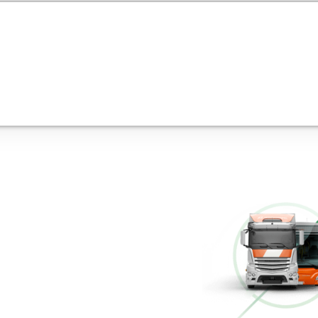
ros cursos para transportist
Curso Grúa Camión Pluma
Más información
Cursos de Logística
Más información
Múltiples Víctimas
Más información
Conducción Eficiente