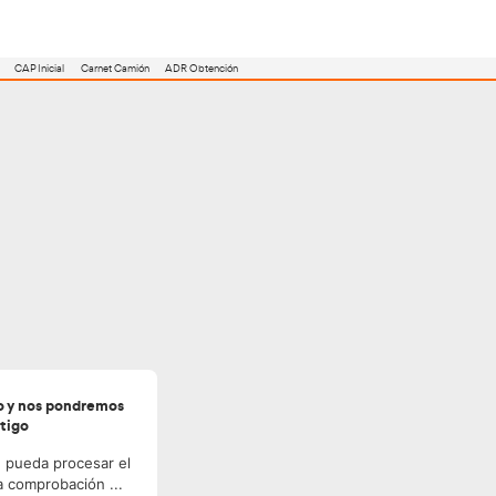
utoescuela
Consejero ADR
Renovación CAP
CAP Inicial
Carnet Camión