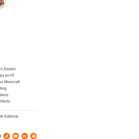
Curso Obtención Mercancías Peligrosas
Más información
Curso obtención Carnet Remolque B+E
Más información