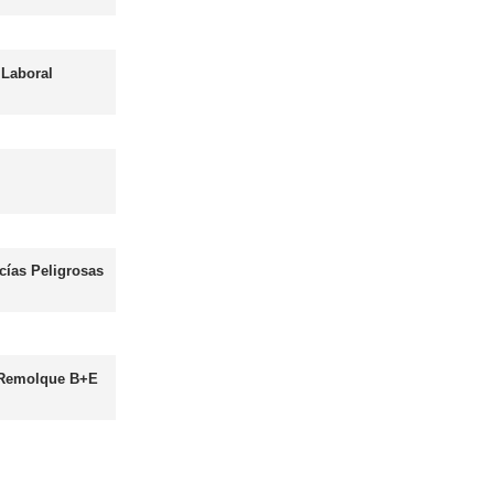
Asesor - Gestor de Movilidad
Más información
les
Curso obtención Carnet Autobús D
Más información
Curso obtención Carnet Moto A
Más información