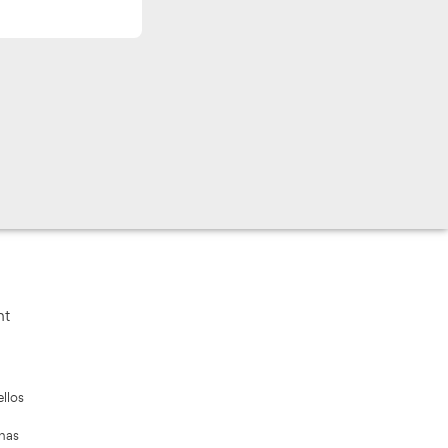
Rellena el siguiente formulario y nos pondremos
en contacto contigo
Validando los datos para que se pueda procesar el
formulario. Por favor espere a la comprobación ...