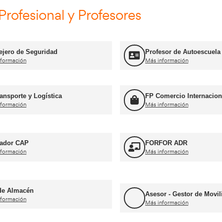
Cursos CAP y ADR
Curso Obtención ADR
Más información
Curso Obtención d
n CAP Inicial Viajeros
Mercancías
Más información
mación Profesional y Profes