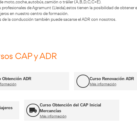
n del centro
C Martí, encabeza la lista de centros de formac
rtí, está ubicada en Agramunt (Lleida). Lleva años ofrecie
cerse con esta herramienta esencial.
stro centro de Agramunt (Lleida) está ampliamente exper
r los permisos de moto, coche, autobús, camión o tráiler (A,
ta de conductores profesionales de Agramunt (Lleida), estos
, mercancías y/o viajeros en nuestro centro de formación.
dichos profesionales de la conducción también puede sacar