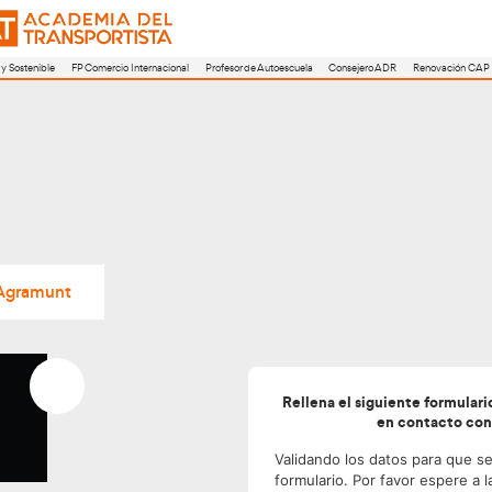
a
FP Movilidad Segura y Sostenible
FP Comercio Internacional
Profesor de A
S MARTÍ) – Agramunt