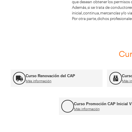
Informació
Autoescola CF
(Lleida).
Autoescola CFC Ma
que necesiten ha
El equipo de nue
que desean obtene
Además, si se tra
inicial, continua
Por otra parte, 