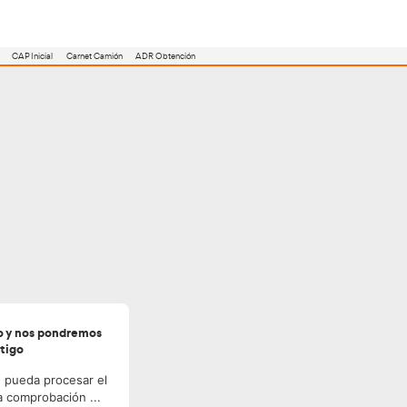
utoescuela
Consejero ADR
Renovación CAP
CAP Inicial
Carnet Camión