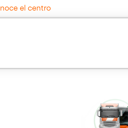
ros cursos para transportist
Curso Grúa Camión Pluma
Más información
Cursos de Logística
Más información
Múltiples Víctimas
Más información