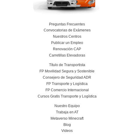
Más información
Curso obtención Carnet Remolque B+E
Más información
Conoce el centro