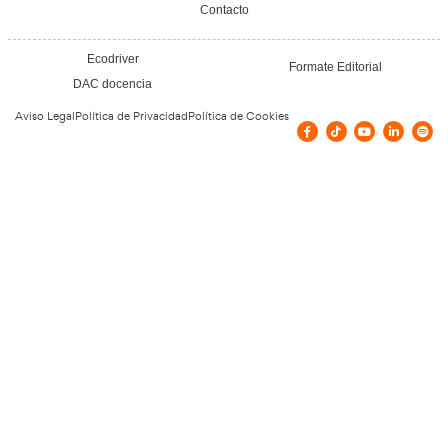
Vías de contacto
Avenida Principe Felipe, 84, Alcolea del R
699934548
macvtocina@gmail.com
Confía en nuestros doce