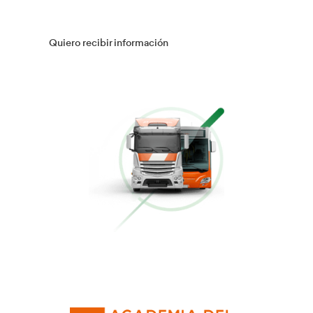
Gestión Logística
Más información
Flotas
Más información
Conducción Eficiente
Más información
Curso Obtención Mercancías Peligrosas
Más información