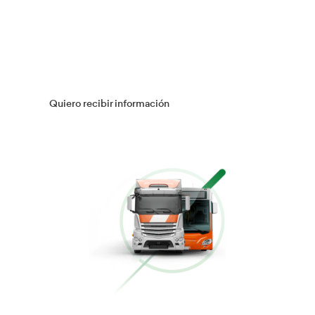
Múltiples Víctimas
Más información
Gestión Logística
Más información
Flotas
Más información
Conducción Eficiente
Más información