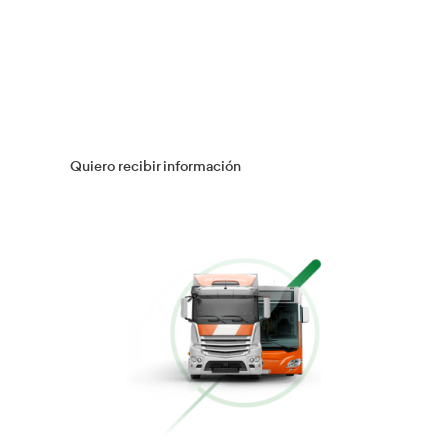
Múltiples Víctimas
Más información
Gestión Logística
Más información
Flotas
Más información
Conducción Eficiente
Más información