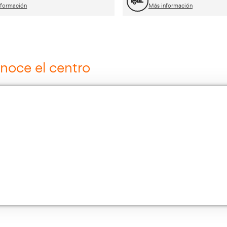
ros cursos para transportist
Curso Grúa Camión Pluma
Más información
Cursos de Logística
Más información
Múltiples Víctimas
Más información