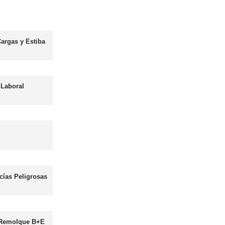
Asesor - Gestor de Movilidad
Más información
les
Curso obtención Carnet Autobús D
Más información
Curso obtención Carnet Moto A
Más información