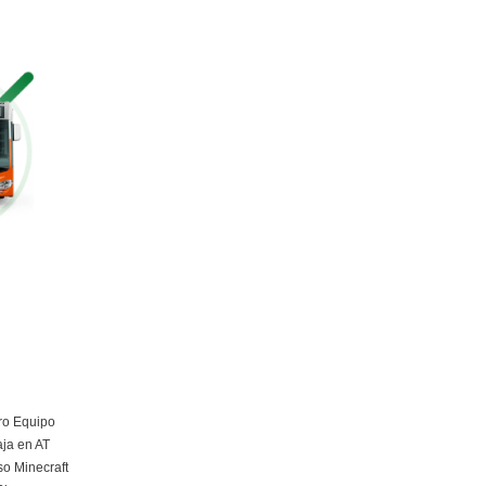
Curso Obtención Mercancías Peligrosas
Más información
Curso obtención Carnet Remolque B+E
Más información