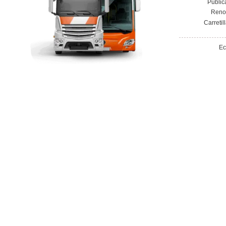
Vías de contacto
Av. Juan Carlos I, 21, 03348 Granja de R
Mañanas de 10:00 a 13:30 Tardes de 16:3
665089183
autoescuelat@hotmail.es