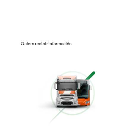
Múltiples Víctimas
Más información
Gestión Logística
Más información
Flotas
Más información
Conducción Eficiente
Más información