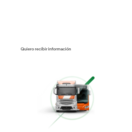
Múltiples Víctimas
Más información
Gestión Logística
Más información
Flotas
Más información
Conducción Eficiente
Más información