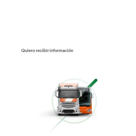
Múltiples Víctimas
Más información
Gestión Logística
Más información
Flotas
Más información
Conducción Eficiente
Más información