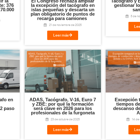
¡Compártelo!
Twitter
LinkedIn
WhatsApp
Em
Te puede interesar...