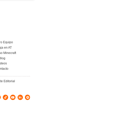
 ampliar
Tacógrafo y ERTE/ERE: cómo
ógrafo en
gestionar los datos y evitar
carta un
sanciones
puntos de
5 de noviembre de 2025
iones
2025
Leer más