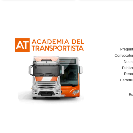
Excepción temporal a los
El cos
tiempos de conducción y
normativ
descanso por bloqueos en
infracci
Francia
22 de diciembre de 2025
Leer más