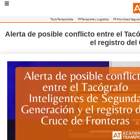
Título Transportista
FP Transporte y Logístic
Alerta de posible conflicto en
el re