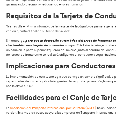
Tabla de contenidos
El Tacógrafo Inteligentes de segunda generación representa 
dispositivo, obligatorio para todos los camiones matricula
camiones que realizan Transporte Internacional y que actua
cuentan con un Tacógrafo Inteligentes de primera generaci
fronteras, mejorando la eficiencia y reduciendo la carga ad
garantizando precisión y reduciendo errores humanos.
Requisitos de la Tarjeta
Ya en su día el Mitma informó que las tarjetas de Tacógrafo
vehículo, hasta el final de su fecha de validez.