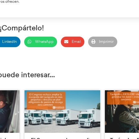
e de fronteras sea efectiva, no solo se necesita un Tacógra
as tarjetas, emitidas a partir de agosto de 2023, se distinguen po
 nombre del conductor. Si la tarjeta de conductor no posee esta 
ctor a seguir haciendo la anotación manualmente.
uctores y Empresas
o significativo para las empresas de Transporte Internacional.
neración, las empresas deben asegurarse de que sus conductore
 de Tarjetas
ASTIC)
ha anunciado que solicitará facilidades para el canje de las
orte Internacional que ya han instalado los Tacógrafos Intelige
ue estos dispositivos ofrecen.