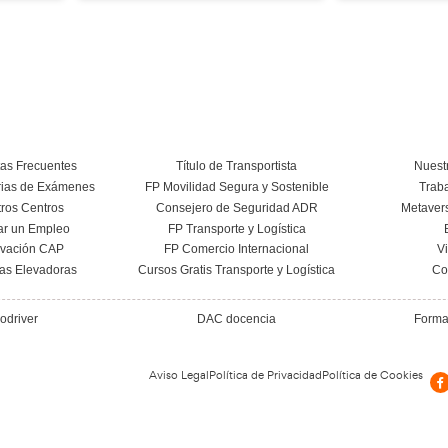
te de no cumplir la
El Congreso rechaza
a del transporte: 376
la excepción del tac
ones y más de 170.000
islas pequeñas y des
€ en multas
plan obligatorio de 
recarga para cam
10 de diciembre de 2025
21 de noviembre de 
Leer más
Leer más