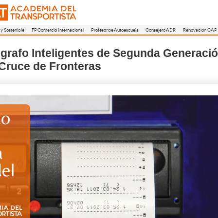
a
FP Movilidad Segura y Sostenible
FP Comercio Internacional
Profesor de A
tre el Tacógrafo Inteligentes d
gistro del Cruce de Fronteras