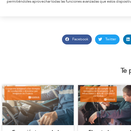
para que la detección automática del cruc
Sin embargo,
sino también una tarjeta de conductor compatible
. Est
ubicada en la parte superior izquierda del reverso, junto al
del cruce de fronteras no se realizará, obligando al condu
Implicaciones para Cond
La implementación de esta tecnología trae consigo un cambi
capacidades de los Tacógrafos Inteligentes de segunda ge
con la clave e9-07.
Facilidades para el Canje
La
Asociación del Transporte Internacional por Carretera (
versión. Esta medida busca apoyar a las empresas de Transp
permitiéndoles aprovechar todas las funciones avanzadas q