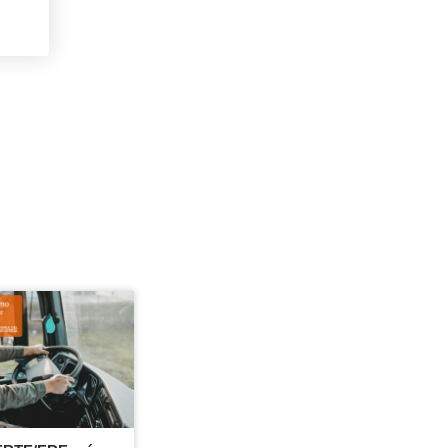
fo Inteligentes de segunda generación,
r la clave e9-07 (en lugar de e9-06),
clave específica, el registro automático
 Para beneficiarse plenamente de las
s dispongan de las tarjetas compatibles
 tarjetas de Tacógrafo por las de la última
ntes de segunda generación,