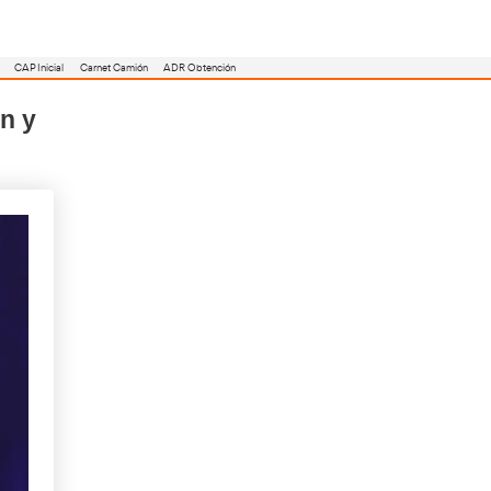
utoescuela
Consejero ADR
Renovación CAP
CAP Inicial
Carnet Camión
e Segunda Generación y