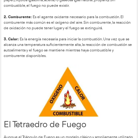
Para que se genere fuego, es necesario que se cumplan cier
y se produzca una reacción en cadena. Las condiciones bási
inicie y mantenga el fuego se describen mediante el Triángulo
de Fuego, modelos que nos ayudan a comprender los factor
intervienen en la combustión. Si desea saber mas sobre est
este
consultar
video.
El Triángulo de Fuego
El Triángulo de Fuego es un modelo clásico que representa la
condiciones fundamentales para que se produzca y manteng
combustible, comburente y calor.
1. Combustible:
Es la sustancia que se quema. Puede ser sóli
papel), líquida (gasolina, aceite) o gaseosa (gas natural, propano
combustible, el fuego no puede existir.