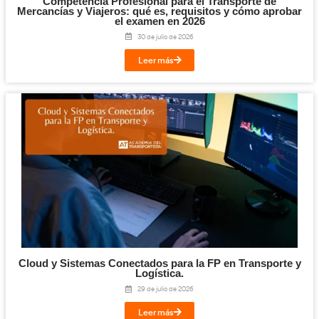
caso de emergencia.
¡Compártelo!
Facebook
Twitter
LinkedIn
Email
Imprimir
Te puede interesar...