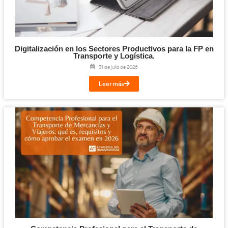
Entender los principios básicos del Triángulo y el Tetraedro d
esencial para desarrollar medidas de prevención y seguridad
diaria. La educación en materia de prevención de incendios,
de equipos y materiales inflamables, y la capacitación en téc
extinción de incendios son aspectos fundamentales para mini
riesgos asociados al fuego y garantizar la seguridad de las per
bienes. Si desea como utilizar correctamente el extintor para 
este
incendio consulte
artículo.
Conclusión
El fuego es un fenómeno complejo y fascinante que ha de
papel crucial en la historia y evolución de la humanidad. Apre
manejar el fuego de manera responsable es clave para aprov
beneficios sin poner en riesgo nuestra seguridad y el medio 
Conocer los principios del Triángulo y el Tetraedro de Fuego 
comprender mejor cómo se genera, se propaga y se extingue 
proporciona las herramientas necesarias para actuar de mane