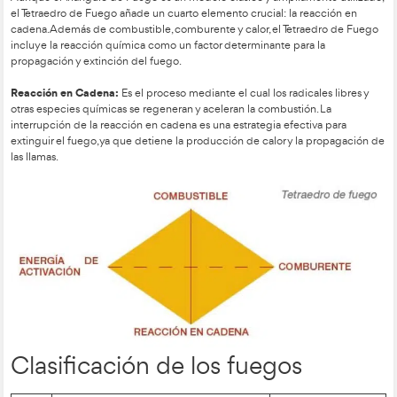
2. Comburente:
Es el agente oxidante necesario para la comb
comburente más común es el oxígeno del aire. Sin comburent
de oxidación no puede tener lugar y el fuego se extinguirá.
3. Calor:
Es la energía necesaria para iniciar la combustión. 
alcanza una temperatura suficientemente alta, la reacción d
autoalimenta y el fuego se mantiene mientras haya combustib
comburente disponibles.