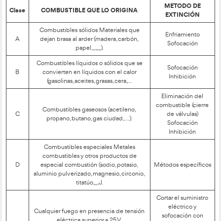
El Tetraedro de Fuego
Aunque el Triángulo de Fuego es un modelo clásico y ampliam
el Tetraedro de Fuego añade un cuarto elemento crucial: la r
cadena. Además de combustible, comburente y calor, el Tetr
incluye la reacción química como un factor determinante par
propagación y extinción del fuego.
Reacción en Cadena:
Es el proceso mediante el cual los radic
otras especies químicas se regeneran y aceleran la combustió
interrupción de la reacción en cadena es una estrategia efect
extinguir el fuego, ya que detiene la producción de calor y l
las llamas.