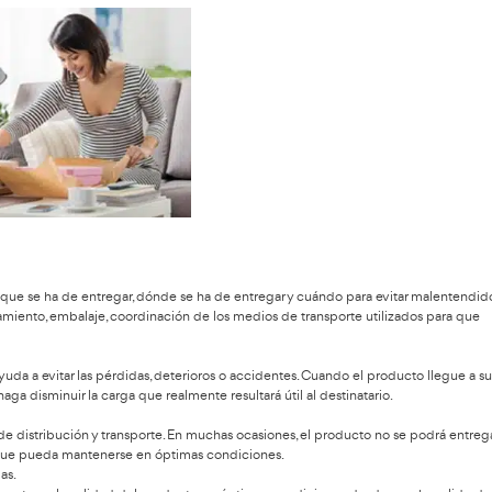
omercial, una nave logística, una fábrica, etc.).
e directo, una distribuidora o una planta de almacenamiento).