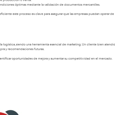
n todo proceso de distribución y transporte. En muchas ocasio
 o contenedor en el que pueda mantenerse en óptimas condicion
ucir daños y pérdidas.
llevarse a cabo y mantener la calidad del producto en óptimas
to de destino.
ciso.
nto. Hay prever en horas el tiempo de entrega, teniendo en cue
rdía puede equivaler en algunos casos a un stock perdido y des
a lograr mayor eficiencia en todo el sistema productivo. Por dic
eneración de valor para el cliente, esto es, un proceso integr
FP en Transporte y Logística
 en esta
debe tener muy claramente
macenamiento y transporte
.