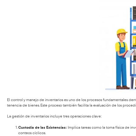
convierte en un consumidor fiel, lo que aumenta las prob
Es fundamental que las empresas se comparen con sus com
Los elementos clave del servicio al cliente incluyen:
Contacto rápido y sin complicaciones.
Adquisición de la orden de manera eficiente.
Entrega puntual de la mercancía.
Infraestructura logística adecuada.
Manejo de reclamos y cumplidos.