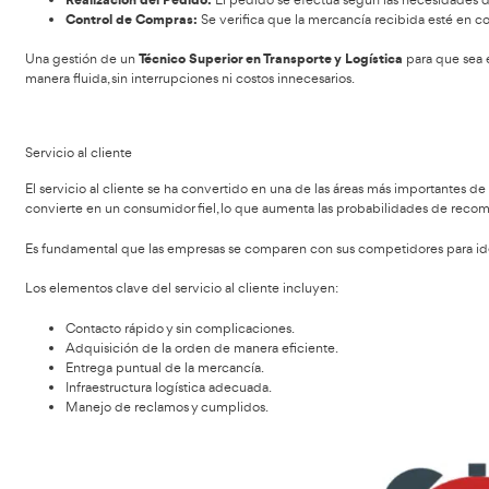
El almacenamiento del producto es fundamental e
un solo día y requerirá algún tipo de embalaje
Darle el tratamiento correcto con el objetivo de red
Esto implica tareas de mantenimiento que deban 
fábrica, distribuidora o nave auxiliar hasta su pun
Transportarlo al punto de destino en el momento pre
Las entregas no pueden hacerse en cualquier mome
el medio de transporte utilizado. Una entrega ta
Las actividades logísticas deben coordinarse entre sí
par
como una función aislada, sino como un proceso global de g
velocidad de respuesta al mercado, con costos mínimos.
La estructuración de un proceso logístico como se enseña
compras, servicio al cliente, gestión de inventarios, al
Compras