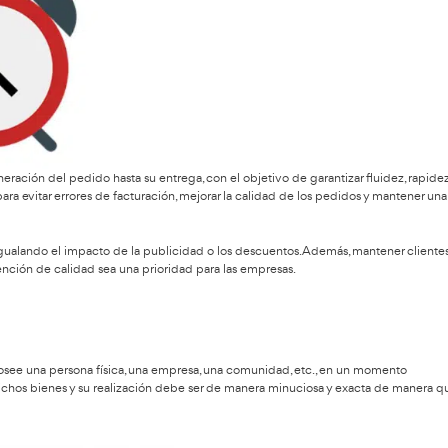
r que una empresa cuente con los materiales, suministros o prod
 de factores como precios, plazos de entrega y condiciones de 
 Compras se encuentran:
 de Compras que define el presupuesto y las cantidades de mate
es adecuados y se negocian las condiciones comerciales.
 las necesidades de producción o venta.
 recibida esté en condiciones óptimas mediante la validación 
tica
para que sea eficiente este proceso es clave para asegura
 más importantes de la logística, siendo una herramienta esencial