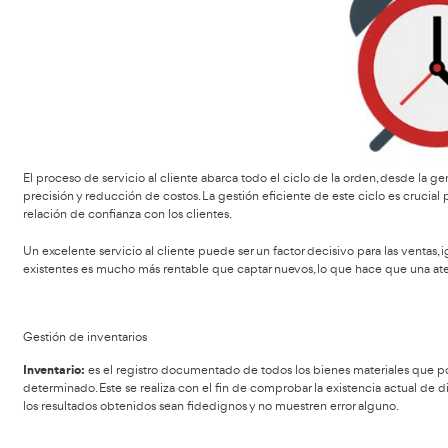
El proceso de aprovisionamiento es crucial para garantiza
venta. Además de seleccionar a los proveedores en función
impacto directo en la rentabilidad de la empresa.
Dentro de las principales funciones del Departamento de
Planificación de Compras:
Se elabora un Plan Anual
Selección de Proveedores:
Se eligen los proveedor
Realización del Pedido:
El pedido se efectúa según
Control de Compras:
Se verifica que la mercancía
Técnico Superior en Transporte y Logís
Una gestión de un
manera fluida, sin interrupciones ni costos innecesarios.
Servicio al cliente
El servicio al cliente se ha convertido en una de las áreas