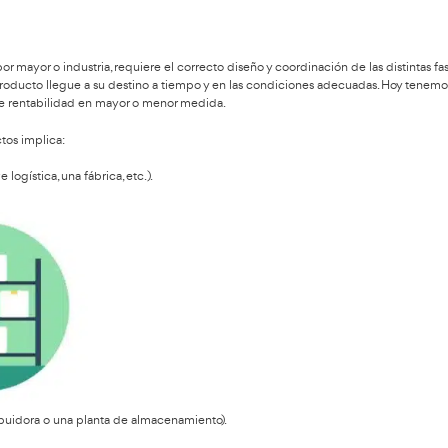
ransporte y Logística
Técnico Superior en 
para convertirte en
 en Transporte y Logística.
debe saber que:
en un negocio al por mayor o industria, requiere el correcto dise
nte aquí es que el producto llegue a su destino a tiempo y en 
uce en una pérdida de rentabilidad en mayor o menor medida.
compras de productos implica: