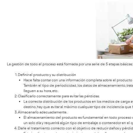
lugar donde se almacenan
– Un
los productos (una planta c
destino
– Un
al que hay que llevar los productos (un client