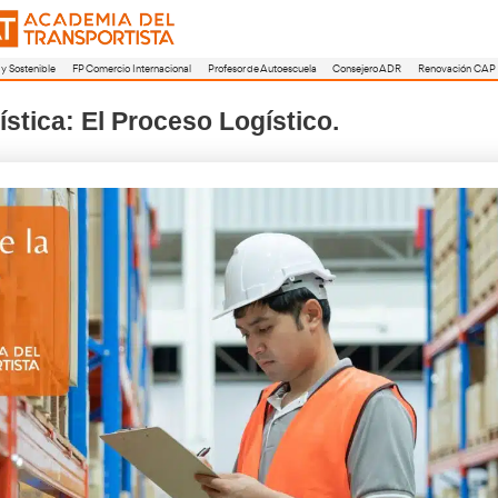
a
FP Movilidad Segura y Sostenible
FP Comercio Internacional
Profesor de A
te y Logística: El Proceso Logí