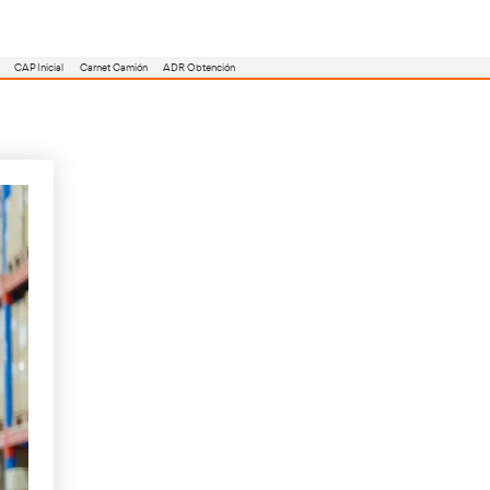
utoescuela
Consejero ADR
Renovación CAP
CAP Inicial
Carnet Camión
stico.