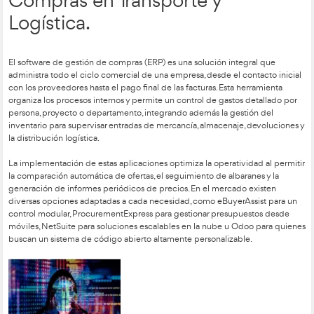
nube. Aunque requiere conocimientos técnicos para evitar er
su mantenimiento es sencillo y permite automatizar registros
de macros y botones de comando que trasladan los datos de 
un histórico.
El fichero maestro centraliza los datos de proveedores (de bie
recursos) y clientes, incluyendo información fiscal, comercial y
este registro se gestionan aspectos críticos como las condic
los límites de riesgo, las tarifas personalizadas y el cálculo d
los comerciales basado en el margen de cada producto.
Finalmente, estas herramientas permiten un control exhaustiv
de movimientos, estados de cobro y estadísticas de ventas. A
funciones de búsqueda y filtrado, la empresa puede gestionar 