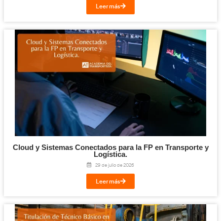
¡Compártelo!
Facebook
Twitter
LinkedIn
Email
Imprimir
Te puede interesar...