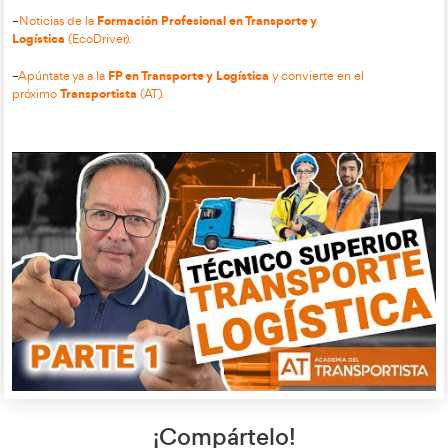
la distribución logística.
La implementación de estas aplicaciones optimiza la operativ
la comparación automática de ofertas, el seguimiento de alba
generación de informes periódicos de precios. En el mercad
diversas opciones adaptadas a cada necesidad, como eBuyer
control modular, ProcurementExpress para gestionar presup
móviles, NetSuite para soluciones escalables en la nube u O
buscan un sistema de código abierto altamente personalizab
Finalmente, el uso de estas herramientas facilita la toma de d
estratégicas, especialmente en periodos de crecimiento o an
de adquirir activos importantes como flotas de vehículos. Al c