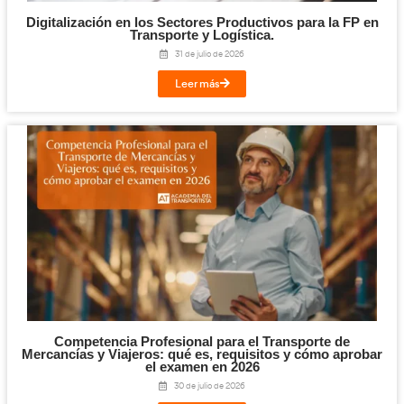
Formación Profesional en Transporte y
–
Noticias de la
Logística
(EcoDriver).
FP en Transporte y Logística
–
Apúntate ya a la
y convierte e
Transportista
próximo
(AT).