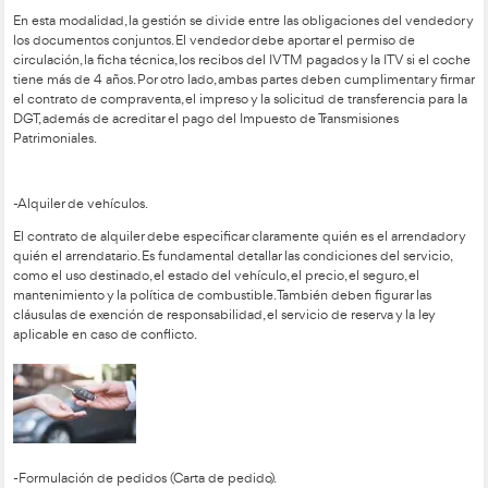
-Compra de vehículo nuevo.
Para formalizar la adquisición, el contrato debe emitirse por d
debidamente firmado y sellado. Debe incluir la identificación d
precio final con impuestos, las cantidades entregadas a cuent
efectivo o por tasación de un coche usado) y los derechos y o
Además, el comprador debe recibir la garantía, el document
financiación, el manual del fabricante y el justificante de ent
-Compra de vehículo usado.
En esta modalidad, la gestión se divide entre las obligacione
los documentos conjuntos. El vendedor debe aportar el perm
circulación, la ficha técnica, los recibos del IVTM pagados y l
tiene más de 4 años. Por otro lado, ambas partes deben cumpl
el contrato de compraventa, el impreso y la solicitud de trans
DGT, además de acreditar el pago del Impuesto de Transmisi
Patrimoniales.