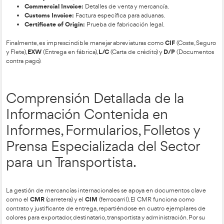
Para optimizar la cadena de suministro, se utilizan estrategia
docking
Backhaul
(envío directo sin almacenaje), el
(retorno 
Kitting
rentabilizar el viaje) y el
(agrupación de productos en ki
Outsourcing
prácticas comunes incluyen el
(subcontratación)
Benchmarking
Picking
(comparativa de calidad) y el
(prepar
pedidos).
documentación internacional
En cuanto a la
, los registros e
Bill of Lading (B/L):
Contrato marítimo.
Air Waybill (AWB):
Contrato aéreo.
Commercial Invoice:
Detalles de venta y mercancía.
Customs Invoice:
Factura específica para aduanas.
Certificate of Origin:
Prueba de fabricación legal.
CI
Finalmente, es imprescindible manejar abreviaturas como
EXW
L/C
D/
y Flete),
(Entrega en fábrica),
(Carta de crédito) y
contra pago).