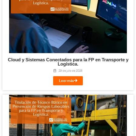
¡Compártelo!
Facebook
Twitter
LinkedIn
Email
Imprimir
Te puede interesar...