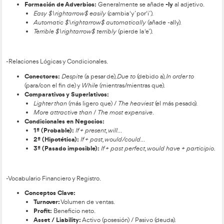
Recursos Gramaticales y
Lingüísticos en el Grado Su
en Transporte y Logística.
-Gramática y Tiempos Verbales.
Presente:
El
Simple
se usa para hábitos y el
Continuou
para acciones actuales.
Pasado:
El
Simple
narra hechos terminados (verbos re
irregulares con forma propia).
Present Perfect:
(
have/has
+ participio) Conecta el 
since
presente. Se usa con
(punto de inicio:
since 199
(duración:
for 3 years
).
Estilo Indirecto (Reported Speech):
Se usa para info