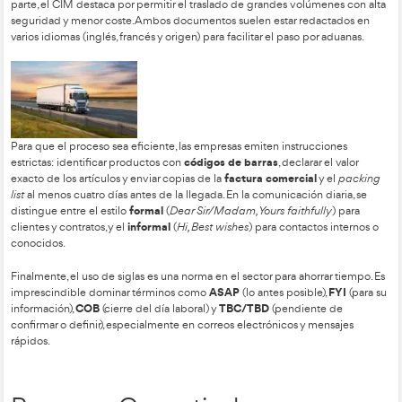
Comprensión Detallada de 
Información Contenida en
Informes, Formularios, Folle
Prensa Especializada del S
para un Transportista.
La gestión de mercancías internacionales se apoya en docu
CMR
CIM
como el
(carretera) y el
(ferrocarril). El CMR funci
contrato y justificante de entrega, repartiéndose en cuatro e
colores para exportador, destinatario, transportista y administr
parte, el CIM destaca por permitir el traslado de grandes vo
seguridad y menor coste. Ambos documentos suelen estar re
varios idiomas (inglés, francés y origen) para facilitar el paso 