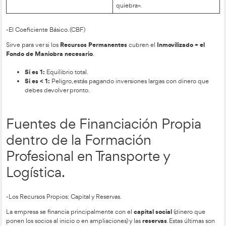
-Salud Financiera.
Fondo de Maniobra
Se mide con el
(Activo Corriente – Pasi
Situación
Diagnóstico
AC > PC. Tienes colc
Normal
tus deudas a corto pl
PC > AC. No tienes l
Inestabilidad
suficiente. Riesgo d
pagos.
Tus deudas totales su
Insolvencia
activos reales. La em
quiebra».