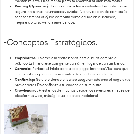
La financiación externa puede venir de administraciones pú
subvenciones, que requieren cumplir requisitos, seguir un p
solicitud y justificar el proyecto. También puede venir de ent
financieras: los créditos permiten usar dinero hasta un límit
intereses solo por lo utilizado; los préstamos entregan todo e
inicio y generan intereses sobre el total; los microcréditos se
personas sin acceso a financiación tradicional; y las sociedad
riesgo invierten temporalmente en la empresa como socios mi
Financiación a Largo Plazo
de la FP en Transporte y Log