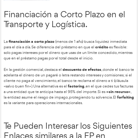
-Métodos de Devolución del Préstamo.
Determinan cómo afecta la deuda a tu caja mensual y cuánto 
Sistema Francés (Cuota Fija):
Es el estándar. Pagas s
Al principio pagas casi todo en intereses y al final dev
Ideal para presupuestos estables.
del capital.
Sistema Alemán (Amortización Fija):
La cuota baja c
Devuelves la misma cantidad de «deuda real» siempre,
Pagas menos intereses totales
intereses caen rápido.
francés.
Sistema Americano (Final de golpe):
Mes a mes solo 
(cuotas mínimas). El 100% del capital se devuelve en la
Requiere mucha disciplina de ahorro.
-Adquisición de Vehículos:
vs. Renting.