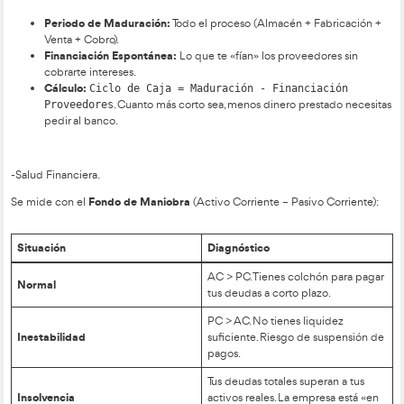
Corriente:
El día a día (stock, facturas pendientes de
Pasivo (Financiación):
Es el origen del dinero.
Recursos Permanentes:
Capital propio y préstamos
Pasivo Corriente:
Deudas a pagar en menos de un 
(proveedores).
-El Ciclo de Caja. (La clave de la liquidez)
Es el tiempo que el dinero está «atrapado» desde que pagas 
hasta que cobras al cliente.
Periodo de Maduración:
Todo el proceso (Almacén + 
Venta + Cobro).
Financiación Espontánea:
Lo que te «fían» los provee
cobrarte intereses.
Cálculo:
Ciclo de Caja = Maduración - Financ
. Cuanto más corto sea, menos dinero pr
Proveedores
pedir al banco.