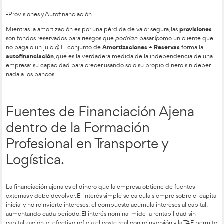
capital social
La empresa se financia principalmente con el
(
reservas
ponen los socios al inicio o en ampliaciones) y las
. E
beneficios que la empresa ha generado pero que los dueño
reserva legal
cobrar para que el negocio tenga «hucha». La
e
(10% del beneficio), mientras que las voluntarias dependen de
de ahorro de la empresa.
-La Amortización.
Es el concepto más importante en el transporte. No es un pa
sino el reconocimiento de que un camión o una máquina va
uso, el tiempo o la tecnología
año por el
. Al anotar este «de
paga menos impuestos
gasto, la empresa logra dos cosas:
y 
internamente para poder comprar un vehículo nuevo cuando e
sirva (evitando la descapitalización).