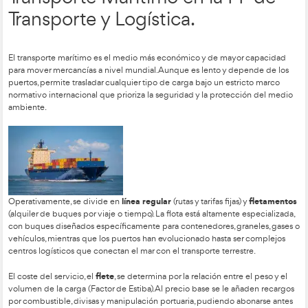
Ley del Sector Ferrovia
El transporte ferroviario se rige por la
COTIF
por convenios como el
a nivel internacional. Su estr
ADIF
RENFE
de tres figuras clave:
(administra las vías),
(operad
AESF
la
(supervisa la seguridad). Esta separación garantiza qu
infraestructura y el servicio de transporte funcionen de for
y segura.
-Capacidades y Limitaciones.
gran capacidad de carga
Este modo destaca por su
y bajo 
ambiental, superando al camión en sostenibilidad y seguridad
ancho de vía español
barrera técnica es el
, que es más gran
europeo, obligando a realizar cambios de ejes en la frontera. 