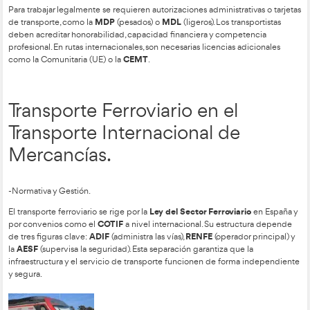
Convenio CMR
el ámbito nacional y en el
para el internaciona
contratos y la carta de porte. Es el sector más competitivo en 
uso de tecnologías como el GPS.
-El factor humano y empresarial.
El sector está muy atomizado, compuesto principalmente po
pequeñas empresas. A pesar de su flexibilidad, los conductor
riesgos como el sedentarismo y la fatiga por alta concentració
grupaje
optimizar el transporte, se utiliza el
(agrupar carga de 
y técnicas de sujeción como el flejado y retractilado para pro
mercancía.