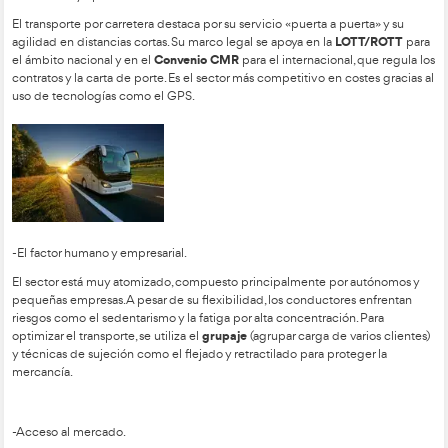
El recorrido del producto desde el origen hasta el consumo f
directo o indirecto. En la venta online predomina el canal di
consumidor), mientras que en el consumo masivo se utilizan m
detallistas para ganar alcance. En el sector industrial, se priori
directo entre empresas para maximizar ingresos y personalizar
técnico.
El Transporte por Carretera
Conductor Profesional del
Transporte.
-Normativa y operatividad.
El transporte por carretera destaca por su servicio «puerta a p
L
agilidad en distancias cortas. Su marco legal se apoya en la