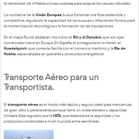
para mover mercancías a nivel mundial. Aunque es lento y d
puertos, permite trasladar cualquier tipo de carga bajo un es
normativo internacional que prioriza la seguridad y la prote
ambiente.
línea regular
Operativamente, se divide en
(rutas y tarifas fija
(alquiler de buques por viaje o tiempo). La flota está altament
con buques diseñados específicamente para contenedores, g
vehículos, mientras que los puertos han evolucionado hasta 
centros logísticos que conectan el mar con el transporte terre
flete
El coste del servicio, el
, se determina por la relación entr
volumen de la carga (Factor de Estiba). Al precio base se le 