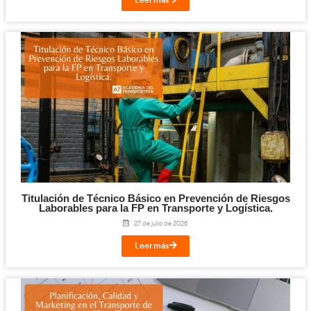
¡Compártelo!
Facebook
Twitter
LinkedIn
Email
Imprimir
Te puede interesar...