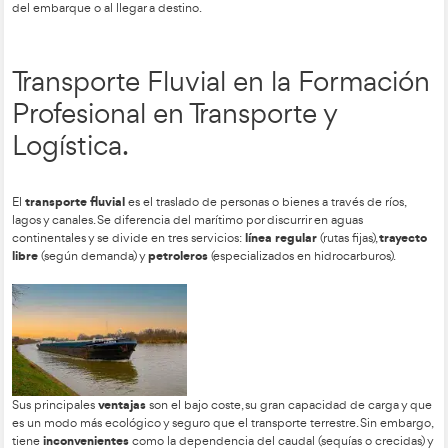
un servicio «puerta a puerta», depende de otros medios para l
-Servicios e Intermodalidad.
trenes completos
Las empresas pueden contratar desde
has
individuales o carga fraccionada. La clave de su eficiencia m
intermodalidad
ferroutage
, especialmente el
, que combina 
camión para optimizar rutas. Esta integración es fundamental 
conexiones con Francia y Portugal, permitiendo que las merc
forma ágil entre diferentes redes nacionales.
Transporte Marítimo en la 
Transporte y Logística.
El transporte marítimo es el medio más económico y de may