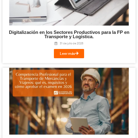
peso tarifario
(el mayor entre peso real y volumen, bajo la re
m³
), sumando recargos por combustible, seguridad y tasas.
Air Waybill (AWB)
El contrato oficial es el
, un documento no
agentes de c
actúa como recibo y guía de instrucciones. Los
facilitan este proceso mediando entre el exportador y la aerol
gestionando desde la emisión del AWB hasta los trámites adu
consolidación de mercancías.
Te Pueden Interesar los Sig
Enlaces similares a la FP de
Transporte y Logística.
Transporte y Logísti
–
Manual de Gestión Administrativa de
Editorial).