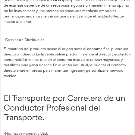
empresas ampliar mercados y optimizar costes. La logística bu
eficiencia total integrando el aprovisionamiento, el almacena
distribución. Para que el proceso sea rentable, las compañía
centralizar sus compras y establecer alianzas a largo plazo c
asegurando un flujo constante de materiales al menor precio 
-Operativa y Gestión del Almacén.
El almacén es el núcleo donde se custodia la mercancía bajo 
FIFO
controles de rotación. Se utilizan sistemas como
(ideal 
LIFO
perecederos que caducan) o
(para productos no pereced
de esta fase depende de una recepción rigurosa, un manten
de las instalaciones y una protección adecuada mediante em
primarios, secundarios y terciarios, que garantizan que el pro
intacto al cliente.
-Canales de Distribución.