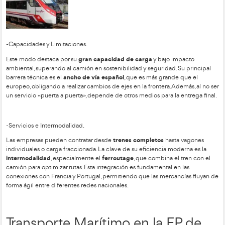
-Acceso al mercado.
Para trabajar legalmente se requieren autorizaciones administr
MDP
MDL
de transporte, como la
(pesados) o
(ligeros). Los tr
deben acreditar honorabilidad, capacidad financiera y comp
profesional. En rutas internacionales, son necesarias licencias
CEMT
como la Comunitaria (UE) o la
.
Transporte Ferroviario en el
Transporte Internacional de
Mercancías.
-Normativa y Gestión.