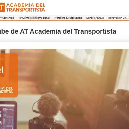
a
FP Movilidad Segura y Sostenible
FP Comercio Internacional
Profesor de A
nal YouTube de AT Academia del