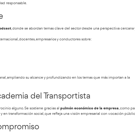
 acción directa de Responsabilidad Social Corporativa, que se a
al visibiliza el valor humano, técnico y social de los conductores.
 y promoviendo el respeto hacia la profesión.
ivas, entrevistas, reportajes, etc., esta diseñados para formar y a
n el aula, utilizados por docentes en ciclos formativos de Form
y Sostenible
al, apoya los objetivos europeos de reducción de siniestralidad 
alores de la movilidad responsable.