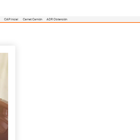
utoescuela
Consejero ADR
Renovación CAP
CAP Inicial
Carnet Camión
 Transportista