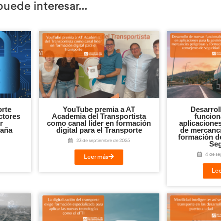
erza el compromiso
100.000 suscriptores
s
es un respaldo al impacto real del can
ales que lo consideran una herramienta útil, cercana y transfor
 hacen que el mundo siga 
Transportistas
. Ellos son el motor que mueve mercancías, person
entos más difíciles.
or vuestra entrega, por vuestra profesionalidad y por vuestra vo