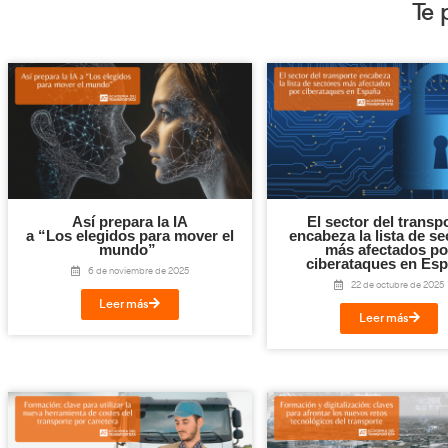
Reconocimiento que refu
Silver Creator Award
El
otorgado por YouTube al superar lo
en su uso diario por parte de docentes, alumnos y profesion
Reconocimiento a quienes
homenaje a los conductores y 
Este canal es, ante todo, un
garantizan que la vida siga funcionando, incluso en los mom
Desde AT Academia del Transportista, les decimos: «Gracias p
sois nuestro motor»
¡Gracias a los elegidos para mover el mundo!