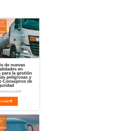
al. Pero el verdadero reconocimiento está
madora.
en movimiento
as, servicios y sueños. Son quienes
cación. Este canal es vuestro. Vosotros