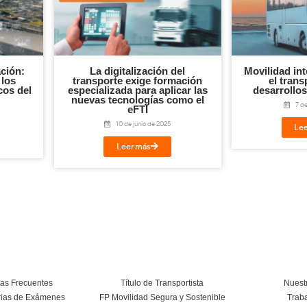
¡Compártelo!
Twitter
LinkedIn
WhatsApp
Em
Te puede interesar...