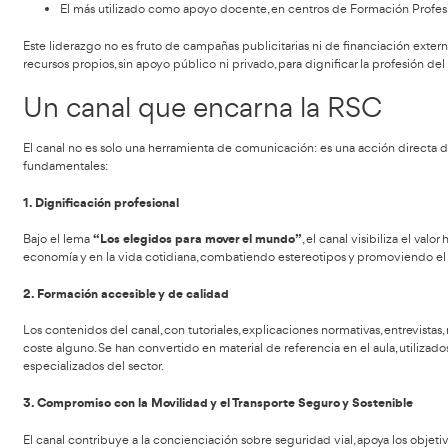
Tabla de contenidos
El canal profesional del Transporte en habla hispana m
«
El canal de YouTube de AT Academia del Transportista es hoy
El más visitado, con millones de visualizaciones acu
El más interactivo, con miles de comentarios, likes y 
El más utilizado como apoyo docente, en centros de 
Este liderazgo no es fruto de campañas publicitarias ni de 
recursos propios, sin apoyo público ni privado, para dignific
Un canal que encarna la 