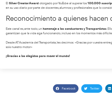
Nueva sección: Podcast e
Como parte de su evolución, el canal ha incorporado una 
profesional.
En estos episodios se conversa con expertos, que son refer
Formación y empleabilidad.
Seguridad vial y Sostenibilidad.
Innovación y futuro del Transporte.
Experiencias reales del día a día en la carretera.
Los podcast refuerzan el carácter dialogante, reflexivo y
comunidad.
Financiado íntegramente p
Este proyecto audiovisual no recibe subvenciones públicas n
de su compromiso con el sector. Es una inversión en reputac