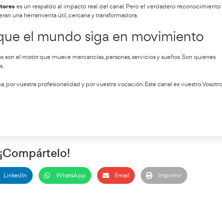
n YouTube
podcast
nueva sección de
, donde se abordan temas clave del s
encia nacional e internacional, docentes, empresarios y conduct
 comprometido del canal, ampliando su alcance y profundizando 
or AT Academia del Transpor
pulmón 
i privadas ni patrocinio alguno. Se sostiene gracias al
ión, en formación y en transformación social, que refleja una v