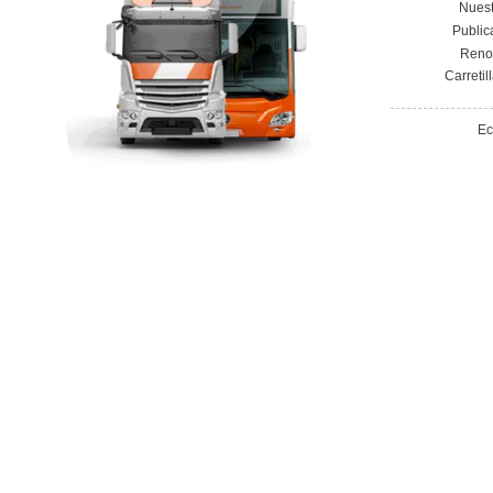
Así prepara la IA
El se
a “Los elegidos para mover el
encabeza
mundo”
má
ciber
6 de noviembre de 2025
Leer más