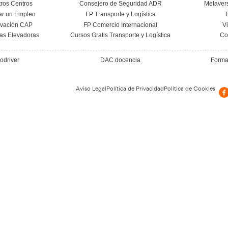
ctor del transporte
YouTube premia 
 la lista de sectores
Academia del Transp
s afectados por
como canal líder en 
ataques en España
digital para el Tra
22 de octubre de 2025
23 de septiembre de 
Leer más
Leer más