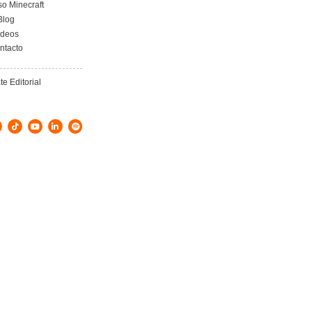
a AT
Desarrollo de nuevas
ortista
funcionalidades en
formación
aplicaciones para la gestión
nsporte
de mercancías peligrosas y
formación de Consejeros de
2025
Seguridad
4 de septiembre de 2025
Leer más