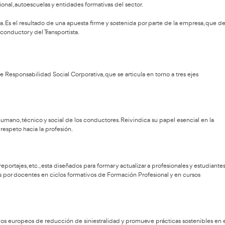
ás visitado, más interactivo y más utilizado en el aula
«
 el canal profesional del Transporte en español más influyente:
muladas.
participación activa.
Formación Profesional, autoescuelas y entidades formativas del
financiación externa. Es el resultado de una apuesta firme y sos
ar la profesión del conductor y del Transportista.
RSC