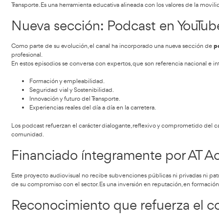
El canal no es solo una herramienta de comunicación: es una
fundamentales:
1. Dignificación profesional
“Los elegidos para mover el mundo”
Bajo el lema
, el can
economía y en la vida cotidiana, combatiendo estereotipos
2. Formación accesible y de calidad
Los contenidos del canal, con tutoriales, explicaciones normat
coste alguno. Se han convertido en material de referencia e
especializados del sector.
3. Compromiso con la Movilidad y el Transporte Seguro 
El canal contribuye a la concienciación sobre seguridad vi
Transporte. Es una herramienta educativa alineada con los v