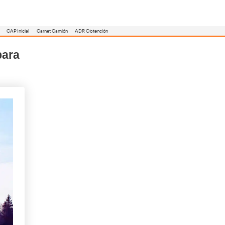
utoescuela
Consejero ADR
Renovación CAP
CAP Inicial
Carnet Camión
cción y Descanso para