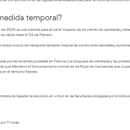
onducción diarias, semanales y bisemanales, debido a las pro
 protestas de los agricultores franceses, el Ministerio de Trans
orte de mercancías del cumplimiento de las regulaciones esta
gor esta medida temporal?
OE) el 30 de enero de 2024, es una medida para aliviar el impact
de mercancías. Solo es valida hasta el 04 de Febrero