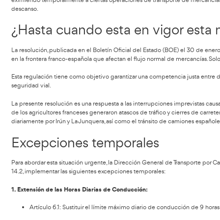
Tabla de contenidos
Hasta el próximo 4 de febrero se permiten más horas de c
que se vienen produciendo últimamente.
En respuesta a las recientes interrupciones causadas por las
eximiendo temporalmente a ciertas operaciones de transp
descanso.
¿Hasta cuando esta en vi
La resolución, publicada en el Boletín Oficial del Estado (B
en la frontera franco-española que afectan el flujo normal 