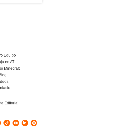
tizan la
Gestión en el Transporte
to de las
Internacional en la FP de
FP de
Transporte y Logística.
tica.
20 de mayo de 2026
26
Leer más