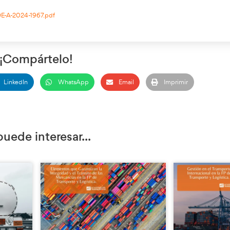
 conducción de 56 horas por 60 horas.
de conducción de 90 horas por 102 horas.
e 11 horas a 9 horas.
 períodos de descanso semanales reducidos consecutivos de al m
canso semanal normal; o la posibilidad de posponer el inicio 
en operaciones de transporte de mercancías afectadas por las i
 el 22 de enero hasta el 4 de febrero de 2024, ambos inclusive