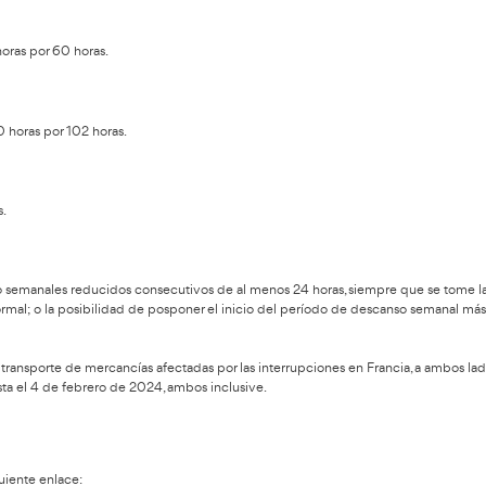
ncia justa entre diversos modos de transporte terrestre, mejorar
 imprevistas causadas por las recientes protestas en Francia. Lo
 y cierres de carreteras que afectaron el funcionamiento normal 
camiones españoles en el territorio francés.
e Transporte por Carretera de España ha decidido, en virtud de l
ducción de 9 horas por 11 horas.