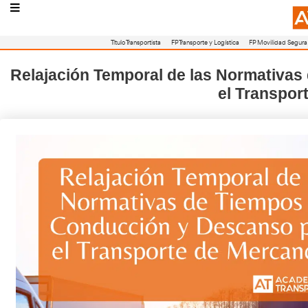
Título Transportista
FP Transporte y Logístic
Relajación Temporal de las N
el