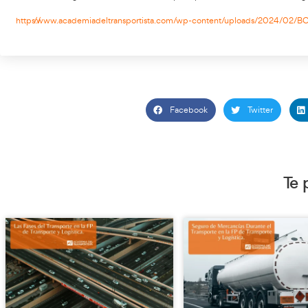
Artículo 6.2: Sustituir el límite máximo semanal de
3. Extensión de las Horas Bisemanales de Conducción:
Artículo 6.3: Sustituir el límite máximo bisemanal 
4. Reducción de los Requisitos de Descanso Diario:
Artículo 8.1: Reducir el período de descanso diario d
5. Flexibilidad en los Períodos de Descanso Semanal:
Artículo 8.6: Permitir la posibilidad de tomar dos
compensación junto con el siguiente período de des
de seis períodos de 24 horas.
Estas excepciones aplican a los conductores involucrados 
de la frontera. Las medidas temporales son efectivas desde