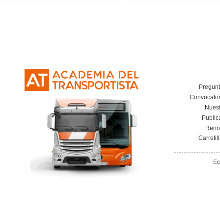
Las Fases del Transporte en la
Segu
FP de Transporte y Logística.
Durante e
de Tra
29 de mayo de 2026
Leer más