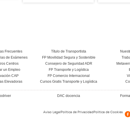
ro de Mercancías
Elementos que Garan
l Transporte en la FP
Integridad y el Tránsi
nsporte y Logística.
Mercancías en la 
Transporte y Logís
27 de mayo de 2026
22 de mayo de 20
Leer más
Leer más