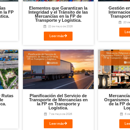
ompleta
n el BOE en el siguiente enlace:
uploads/2024/02/BOE-A-2024-1967.pdf
¡Compártelo!
Twitter
LinkedIn
WhatsApp
Em
Te puede interesar...