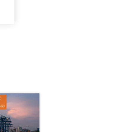
enos 24 horas, siempre que se tome la
del período de descanso semanal más allá
nterrupciones en Francia, a ambos lados
.