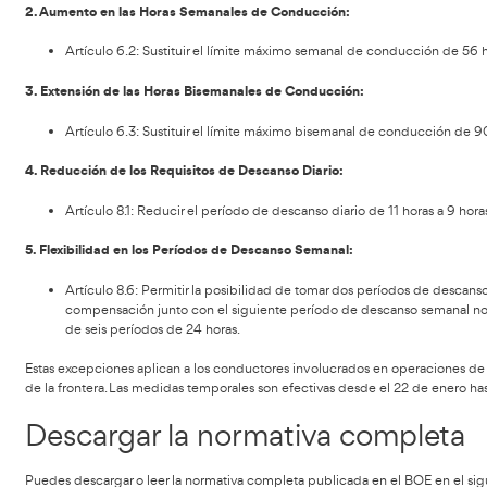
Esta regulación tiene como objetivo garantizar una compete
seguridad vial.
La presente resolución es una respuesta a las interrupciones
de los agricultores franceses generaron atascos de tráfico
diariamente por Irún y La Junquera, así como el tránsito de 
Excepciones temporales
Para abordar esta situación urgente, la Dirección General d
14.2, implementar las siguientes excepciones temporales:
1. Extensión de las Horas Diarias de Conducción:
Artículo 6.1: Sustituir el límite máximo diario de con
2. Aumento en las Horas Semanales de Conducción: