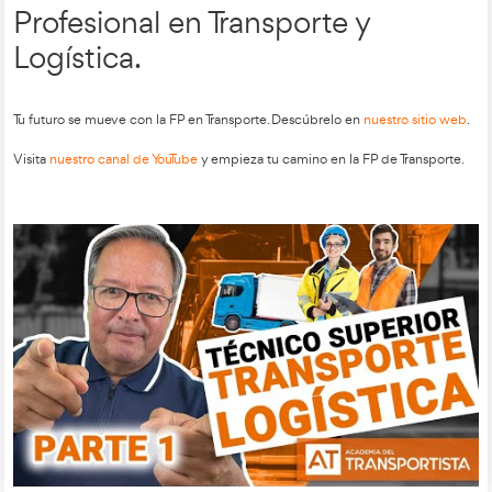
Carretillas en la FP en Trans
Logística.
Principales factores de riesgo
Entorno de trabajo desorganizado o mal iluminado.
Formación insuficiente del conductor.
Mal estado de la carretilla o carga mal colocada.
Presencia de personas en zonas de circulación.
Riesgos ergonómicos
Posturas forzadas y repetitivas
, sobrecargas y mala 
asiento.
Se previenen ajustando el puesto, haciendo pausas y e
mucho peso.
Riesgos higiénicos
Ruido, polvo, gases, vibraciones y temperaturas ex