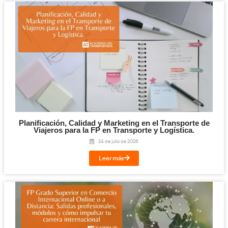
¡Compártelo!
Facebook
Twitter
LinkedIn
Email
Imprimir
Te puede interesar...