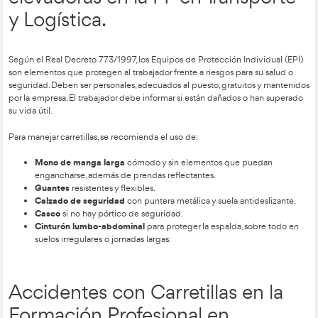
Logística.
Al manejar carretillas elevadoras es clave tomar precauciones
cuenta factores de riesgo como el tipo de trabajo, el entorno,
carretilla y los productos que se manipulan.
Las carretillas incorporan dispositivos de seguridad para prot
operador, como el pórtico de seguridad (contra caídas de obje
la placa portahorquillas, el respaldo para cargas, señales acúst
elementos como apagachispas, paro de emergencia, frenos d
avisadores de marcha atrás.
Tanto el entorno como la formación del operador y el mante
adecuado del equipo son esenciales para prevenir accidente
Protección personal del