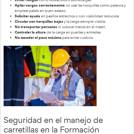
en Transporte y Logística.
carretillas elevadoras
Las
tienen características específicas
manejo y formación especializada
seg
un
. Para garantizar su
uso
, deben seguirse normas clave como:
EPI
Uso obligatorio de
(casco, calzado, guantes, etc.).
Revisar el estado
de la carretilla antes de usarla.
Usar siempre el cinturón
de seguridad.
velocidad controlada
Mantener la
y reducirla en giros
Evitar riesgos
como obstáculos o sobrecargas.
Apilar cargas correctamente
, no usar las horquillas 
emplear palets en buen estado.
Solicitar ayuda
en pasillos estrechos o con visibilidad
Circular con horquillas bajas
y la carga siempre visibl
No transportar personas
ni colocar manos en el másti
Controlar la altura
de la carga en puertas y entradas.
No exceder el peso máximo
para evitar vuelcos.