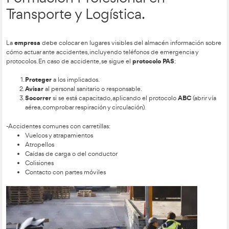
conductor de carretillas
elevadoras en la FP en Tran
y Logística.
Según el Real Decreto 773/1997, los Equipos de Protección I
son elementos que protegen al trabajador frente a riesgos par
seguridad. Deben ser personales, adecuados al puesto, gratui
por la empresa. El trabajador debe informar si están dañados
su vida útil.
Para manejar carretillas, se recomienda el uso de:
Mono de manga larga
cómodo y sin elementos que 
engancharse, además de prendas reflectantes.
Guantes
resistentes y flexibles.
Calzado de seguridad
con puntera metálica y suela an