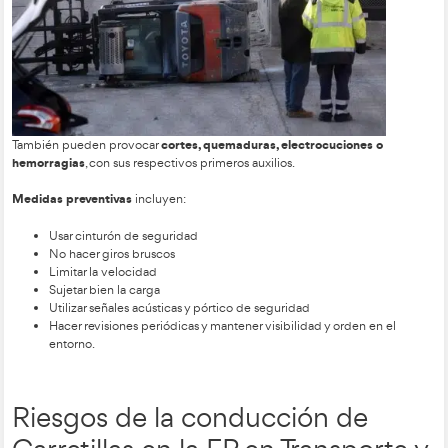
Casco
si no hay pórtico de seguridad.
Cinturón lumbo-abdominal
para proteger la espalda,
suelos irregulares o jornadas largas.
Accidentes con Carretillas 
Formación Profesional en
Transporte y Logística.
empresa
La
debe colocar en lugares visibles del almacén i
cómo actuar ante accidentes, incluyendo teléfonos de emer
protocolo PAS
protocolos. En caso de accidente, se sigue el
:
Proteger
a los implicados.
Avisar
al personal sanitario o responsable.