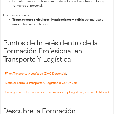
cortes, quemaduras, electrocuci
También pueden provocar
hemorragias
, con sus respectivos primeros auxilios.
Medidas preventivas
incluyen:
Usar cinturón de seguridad
No hacer giros bruscos
Limitar la velocidad
Sujetar bien la carga
Utilizar señales acústicas y pórtico de seguridad
Hacer revisiones periódicas y mantener visibilidad y o
entorno.
Riesgos de la conducción 