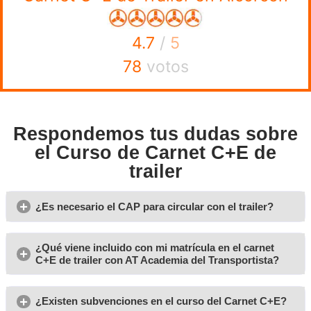
Bloque XV:
Los conjuntos de vehículos en el tráfic
Bloque XVI:
Requisitos administrativos para cond
conjunto de vehículos.
Bloque XVII:
Seguridad activa y pasiva de remolqu
semirremolques.
Bloque XVIII:
Normas y señales relacionadas con 
vehículos.
Bloque XIX:
La carga del remolque o semirremolq
Bloque XX:
Técnicas de conducción de los conjun
vehículos.
Opiniones sobre nuestro 