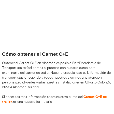
+30
Años
+200.000
Alumnos Formados
+85%
de Aprobados