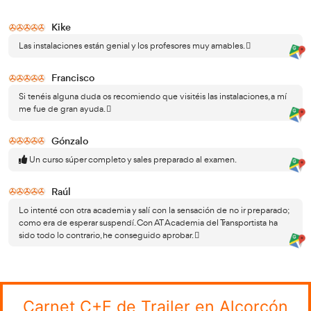
Este curso, en concreto, está dividido en los siguientes a
Bloque I:
Requisitos administrativos para circular
de motor.
Bloque II:
Conductor y sus aptitudes psicofísicas.
Bloque III:
El conductor y sus actitudes.
Bloque IV:
El vehículo: Seguridad activa y pasiva.
Bloque V:
La vía.
Bloque VI:
Utilización de la vía.
Bloque VII:
Conducción de vehículos especiales.
Bloque VIII:
La conducción nocturna o con meteo
adversa.
Bloque IV:
Carga del vehículo y personas transpor
Bloque X:
Vehículo, medio ambiente y contaminac
Bloque XI:
Preparación y desarrollo de un viaje.
Bloque XII:
Conducción seguridad y accidentes de
Bloque XIII:
Inmovilizaciones ordenadas por los a
Bloque XIV:
Conocimiento del vehículo: mecánica
entrenamiento.