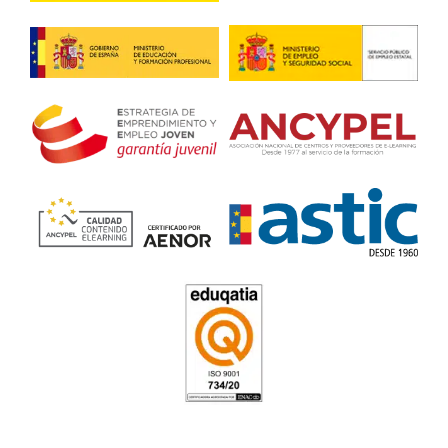
sido todo lo contrario, he conseguido aprobar.
Carnet C+E de Trailer en Al
4.7
/
5
78
votos
Respondemos tus dudas
el Curso de Carnet C+