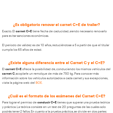
Cómo obtener el Carnet C+E
Obtener el Carnet C+E en Alcorcón es posible. En AT Aca
Transportista te facilitamos el proceso con nuestro curso
examinarte del carnet de trailer. Nuestra especialidad es
transportistas, ofreciendo a todos nuestros alumnos una
personalizada. Puedes visitar nuestras instalaciones en C. 
28924 Alcorcón, Madrid.
Ca
Si necesitas más información sobre nuestro curso del
trailer
, rellena nuestro formulario