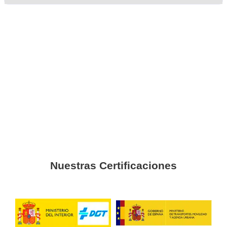
de Carnet C+E en Alcorcó
Kike
Las instalaciones están genial y los profesores muy amable
Francisco
Si tenéis alguna duda os recomiendo que visitéis las instal
me fue de gran ayuda.
Gónzalo
Un curso súper completo y sales preparado al examen.
Raúl
Lo intenté con otra academia y salí con la sensación de no 
como era de esperar suspendí. Con AT Academia del Transp