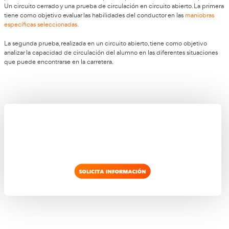
¿Es obligatorio renovar el carnet C+E de t
carnet C+E
Exacto. El
tiene fecha de caducidad, siendo neces
para evitar sanciones económicas.
El periodo de validez es de 10 años, reduciéndose a 5 a partir 
cumpla los 65 años de edad.
¿Existe alguna diferencia entre el Carnet C
carnet C+E
El
ofrece la posibilidad de, conduciendo los mism
carnet C
, acoplarle un remolque de más de 750 kg. Para con
información sobre los vehículos autorizados a cada carnet y s
visita la página web del
BOE.
¿Cuál es el formato de los exámenes del C