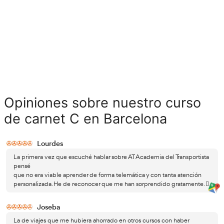
Cómo obtener el carnet C en Barcel
Si quieres sacarte el carnet para conducir camiones en Barcel
tienes que tener como mínimo 18 años, ya que es un requisito o
otra parte, estás obligado a superar las pruebas de: conocimien
abierto y cerrado.
Los exámenes
Los exámenes o test se pueden realizar vía online y el horario l
que tienes total flexibilidad para que no tengas que interrump
laboral, u otras actividades.
Temario del curso
Bloque I: El conductor y el vehículo.
Bloque II: Normas de circulación.
Bloque III: Uso de las vías públicas.
Bloque IV: Reglamentación sobre vehículos pesados.
Bloque V: Seguridad Vial.