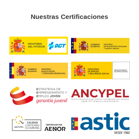
¿Tenéis centros por toda Barcelona?
¿Es necesario el CAP para conducir un c
¿Cuáles son las diferencias entre el Carne
¿Qué incluye el curso del carnet C?
¿Existe demanda de conductores de cami
Centros en AT en Barcelona para cursar el