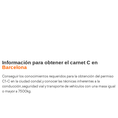
+30
Años
+200.000
Alumnos Formados
+85%
de Aprobados